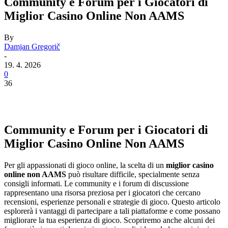
Community e Forum per i Giocatori di
Miglior Casino Online Non AAMS
By
Damjan Gregorič
-
19. 4. 2026
0
36
Community e Forum per i Giocatori di
Miglior Casino Online Non AAMS
Per gli appassionati di gioco online, la scelta di un
miglior casino
online non AAMS
può risultare difficile, specialmente senza
consigli informati. Le community e i forum di discussione
rappresentano una risorsa preziosa per i giocatori che cercano
recensioni, esperienze personali e strategie di gioco. Questo articolo
esplorerà i vantaggi di partecipare a tali piattaforme e come possano
migliorare la tua esperienza di gioco. Scopriremo anche alcuni dei