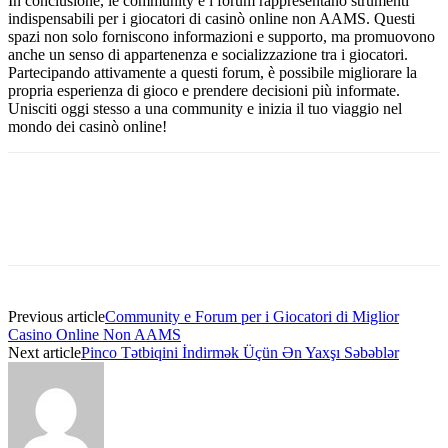
In conclusione, le community e i forum rappresentano strumenti
indispensabili per i giocatori di casinò online non AAMS. Questi
spazi non solo forniscono informazioni e supporto, ma promuovono
anche un senso di appartenenza e socializzazione tra i giocatori.
Partecipando attivamente a questi forum, è possibile migliorare la
propria esperienza di gioco e prendere decisioni più informate.
Unisciti oggi stesso a una community e inizia il tuo viaggio nel
mondo dei casinò online!
Previous article
Community e Forum per i Giocatori di Miglior
Casino Online Non AAMS
Next article
Pinco Tətbiqini İndirmək Üçün Ən Yaxşı Səbəblər