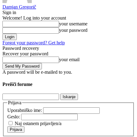
Damjan Gregorič
Sign in
Welcome! Log into your account
your username
your password
Forgot your password? Get help
Password recovery
Recover your password
your email
A password will be e-mailed to you.
Preišči forume
Išči:
Prijava
Uporabniško ime:
Geslo:
Naj ostanem prijavljen/a
Prijava