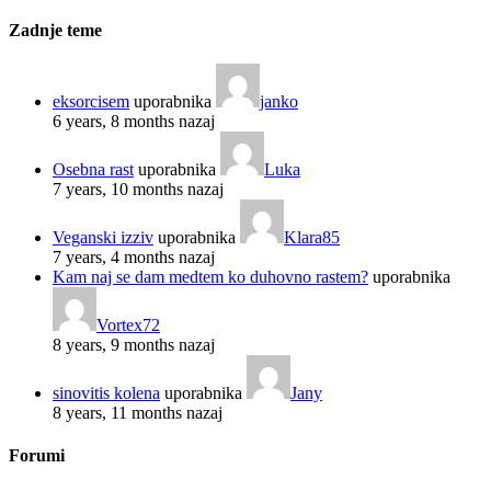
Zadnje teme
eksorcisem
uporabnika
janko
6 years, 8 months nazaj
Osebna rast
uporabnika
Luka
7 years, 10 months nazaj
Veganski izziv
uporabnika
Klara85
7 years, 4 months nazaj
Kam naj se dam medtem ko duhovno rastem?
uporabnika
Vortex72
8 years, 9 months nazaj
sinovitis kolena
uporabnika
Jany
8 years, 11 months nazaj
Forumi