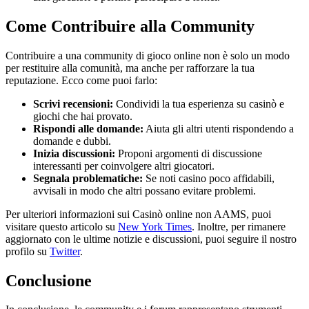
Come Contribuire alla Community
Contribuire a una community di gioco online non è solo un modo
per restituire alla comunità, ma anche per rafforzare la tua
reputazione. Ecco come puoi farlo:
Scrivi recensioni:
Condividi la tua esperienza su casinò e
giochi che hai provato.
Rispondi alle domande:
Aiuta gli altri utenti rispondendo a
domande e dubbi.
Inizia discussioni:
Proponi argomenti di discussione
interessanti per coinvolgere altri giocatori.
Segnala problematiche:
Se noti casino poco affidabili,
avvisali in modo che altri possano evitare problemi.
Per ulteriori informazioni sui Casinò online non AAMS, puoi
visitare questo articolo su
New York Times
. Inoltre, per rimanere
aggiornato con le ultime notizie e discussioni, puoi seguire il nostro
profilo su
Twitter
.
Conclusione