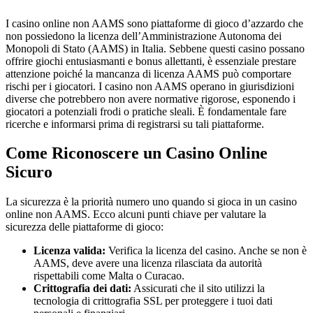
I casino online non AAMS sono piattaforme di gioco d’azzardo che
non possiedono la licenza dell’Amministrazione Autonoma dei
Monopoli di Stato (AAMS) in Italia. Sebbene questi casino possano
offrire giochi entusiasmanti e bonus allettanti, è essenziale prestare
attenzione poiché la mancanza di licenza AAMS può comportare
rischi per i giocatori. I casino non AAMS operano in giurisdizioni
diverse che potrebbero non avere normative rigorose, esponendo i
giocatori a potenziali frodi o pratiche sleali. È fondamentale fare
ricerche e informarsi prima di registrarsi su tali piattaforme.
Come Riconoscere un Casino Online
Sicuro
La sicurezza è la priorità numero uno quando si gioca in un casino
online non AAMS. Ecco alcuni punti chiave per valutare la
sicurezza delle piattaforme di gioco:
Licenza valida:
Verifica la licenza del casino. Anche se non è
AAMS, deve avere una licenza rilasciata da autorità
rispettabili come Malta o Curacao.
Crittografia dei dati:
Assicurati che il sito utilizzi la
tecnologia di crittografia SSL per proteggere i tuoi dati