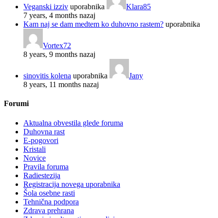
Veganski izziv
uporabnika
Klara85
7 years, 4 months nazaj
Kam naj se dam medtem ko duhovno rastem?
uporabnika
Vortex72
8 years, 9 months nazaj
sinovitis kolena
uporabnika
Jany
8 years, 11 months nazaj
Forumi
Aktualna obvestila glede foruma
Duhovna rast
E-pogovori
Kristali
Novice
Pravila foruma
Radiestezija
Registracija novega uporabnika
Šola osebne rasti
Tehnična podpora
Zdrava prehrana