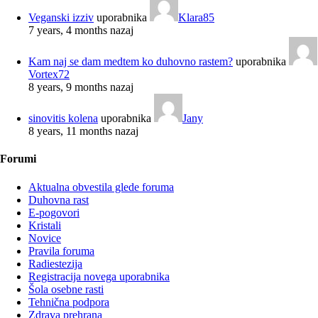
Veganski izziv
uporabnika
Klara85
7 years, 4 months nazaj
Kam naj se dam medtem ko duhovno rastem?
uporabnika
Vortex72
8 years, 9 months nazaj
sinovitis kolena
uporabnika
Jany
8 years, 11 months nazaj
Forumi
Aktualna obvestila glede foruma
Duhovna rast
E-pogovori
Kristali
Novice
Pravila foruma
Radiestezija
Registracija novega uporabnika
Šola osebne rasti
Tehnična podpora
Zdrava prehrana