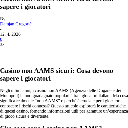
sapere i giocatori
By
Damjan Gregorič
-
12. 4. 2026
0
33
Casino non AAMS sicuri: Cosa devono
sapere i giocatori
Negli ultimi anni, i casino non AAMS (Agenzia delle Dogane e dei
Monopoli) hanno guadagnato popolarità tra i giocatori italiani. Ma cosa
significa realmente “non AAMS” e perché è cruciale per i giocatori
conoscere i rischi connessi? Questo articolo esplorerà le caratteristiche
di questi casino, fornendo informazioni utili per garantire un’esperienza
di gioco sicura e divertente.