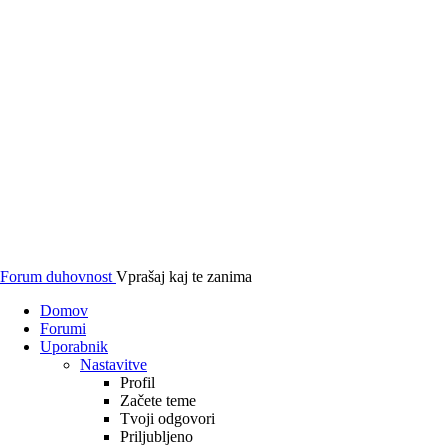
Forum duhovnost
Vprašaj kaj te zanima
Domov
Forumi
Uporabnik
Nastavitve
Profil
Začete teme
Tvoji odgovori
Priljubljeno