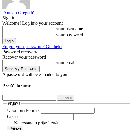
Damjan Gregorič
Sign in
Welcome! Log into your account
your username
your password
Forgot your password? Get help
Password recovery
Recover your password
your email
A password will be e-mailed to you.
Preišči forume
Išči:
Prijava
Uporabniško ime:
Geslo:
Naj ostanem prijavljen/a
Prijava