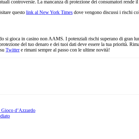
eventuali controversie. La mancanza di protezione dei consumatori rende
isitare questo
link al New York Times
dove vengono discussi i rischi col
ndo si gioca in casino non AAMS. I potenziali rischi superano di gran lung
 protezione del tuo denaro e dei tuoi dati deve essere la tua priorità. Rim
 su
Twitter
e rimani sempre al passo con le ultime novità!
el Gioco d’Azzardo
diato