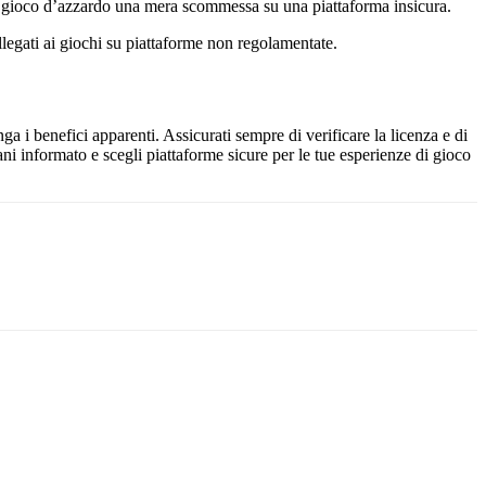
 il gioco d’azzardo una mera scommessa su una piattaforma insicura.
legati ai giochi su piattaforme non regolamentate.
a i benefici apparenti. Assicurati sempre di verificare la licenza e di
ani informato e scegli piattaforme sicure per le tue esperienze di gioco