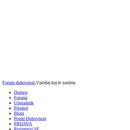
Forum duhovnost
Vprašaj kaj te zanima
Domov
Forumi
Uporabnik
Pregled
Blogi
Portal Duhovnost
PRIJAVA
Registriraj SE