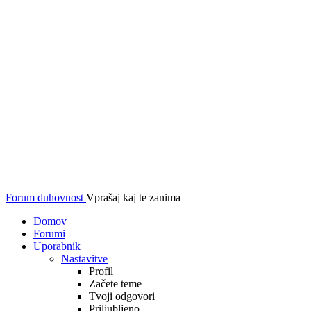
Forum duhovnost
Vprašaj kaj te zanima
Domov
Forumi
Uporabnik
Nastavitve
Profil
Začete teme
Tvoji odgovori
Priljubljeno