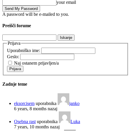
your email
A password will be e-mailed to you.
Preišči forume
Išči:
Prijava
Uporabniško ime:
Geslo:
Naj ostanem prijavljen/a
Prijava
Zadnje teme
eksorcisem
uporabnika
janko
6 years, 8 months nazaj
Osebna rast
uporabnika
Luka
7 years, 10 months nazaj