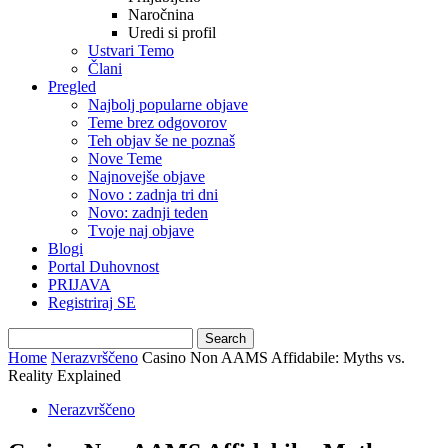
Naročnina
Uredi si profil
Ustvari Temo
Člani
Pregled
Najbolj popularne objave
Teme brez odgovorov
Teh objav še ne poznaš
Nove Teme
Najnovejše objave
Novo : zadnja tri dni
Novo: zadnji teden
Tvoje naj objave
Blogi
Portal Duhovnost
PRIJAVA
Registriraj SE
Home
Nerazvrščeno
Casino Non AAMS Affidabile: Myths vs.
Reality Explained
Nerazvrščeno