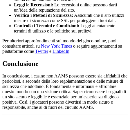
Leggi le Recensioni:
Le recensioni online possono darti
un’idea della reputazione del sito.
Verifica i Metodi di Sicurezza:
Assicurati che il sito utilizzi
misure di sicurezza come SSL per proteggere i tuoi dati.
Controlla i Termini e Condizioni:
Leggi attentamente i
termini di utilizzo e le politiche sui prelievi.
Per ulteriori approfondimenti sul mondo del gioco online, puoi
consultare articoli su
New York Times
o seguire aggiornamenti su
piattaforme come
Twitter
e
LinkedIn
.
Conclusione
In conclusione, i casino non AAMS possono essere sia affidabili che
pericolosi, a seconda della loro regolamentazione e delle misure di
sicurezza che adottano. È fondamentale informarsi e affrontare
questo mondo con una visione critica. Saper riconoscere i segnali di
un sito sicuro e leggibile è essenziale per un’esperienza di gioco
positiva. Così, i giocatori possono divertirsi in modo sicuro e
responsabile, anche al di fuori del circuito AAMS.