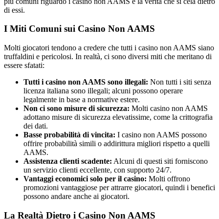
più comuni riguardo i casino non AAMS e la verità che si cela dietro
di essi.
I Miti Comuni sui Casino Non AAMS
Molti giocatori tendono a credere che tutti i casino non AAMS siano
truffaldini e pericolosi. In realtà, ci sono diversi miti che meritano di
essere sfatati:
Tutti i casino non AAMS sono illegali:
Non tutti i siti senza
licenza italiana sono illegali; alcuni possono operare
legalmente in base a normative estere.
Non ci sono misure di sicurezza:
Molti casino non AAMS
adottano misure di sicurezza elevatissime, come la crittografia
dei dati.
Basse probabilità di vincita:
I casino non AAMS possono
offrire probabilità simili o addirittura migliori rispetto a quelli
AAMS.
Assistenza clienti scadente:
Alcuni di questi siti forniscono
un servizio clienti eccellente, con supporto 24/7.
Vantaggi economici solo per il casino:
Molti offrono
promozioni vantaggiose per attrarre giocatori, quindi i benefici
possono andare anche ai giocatori.
La Realtà Dietro i Casino Non AAMS