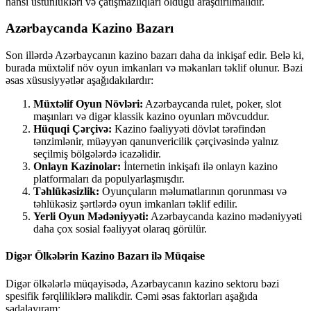
hansı üstünlükləri və çatışmazlıqları olduğu araşdırılmalıdır.
Azərbaycanda Kazino Bazarı
Son illərdə Azərbaycanın kazino bazarı daha da inkişaf edir. Belə ki,
burada müxtəlif növ oyun imkanları və məkanları təklif olunur. Bəzi
əsas xüsusiyyətlər aşağıdakılardır:
Müxtəlif Oyun Növləri:
Azərbaycanda rulet, poker, slot
maşınları və digər klassik kazino oyunları mövcuddur.
Hüquqi Çərçivə:
Kazino fəaliyyəti dövlət tərəfindən
tənzimlənir, müəyyən qanunvericilik çərçivəsində yalnız
seçilmiş bölgələrdə icazəlidir.
Onlayn Kazinolar:
İnternetin inkişafı ilə onlayn kazino
platformaları da populyarlaşmışdır.
Təhlükəsizlik:
Oyunçuların məlumatlarının qorunması və
təhlükəsiz şərtlərdə oyun imkanları təklif edilir.
Yerli Oyun Mədəniyyəti:
Azərbaycanda kazino mədəniyyəti
daha çox sosial fəaliyyət olaraq görülür.
Digər Ölkələrin Kazino Bazarı ilə Müqaise
Digər ölkələrlə müqayisədə, Azərbaycanın kazino sektoru bəzi
spesifik fərqliliklərə malikdir. Cəmi əsas faktorları aşağıda
sadalayıram: