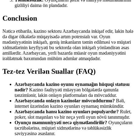
gizliliyi daima ön plandadır.
Conclusion
Nəticə etibarilə, kazino sektoru Azərbaycanda inkişaf edir, lakin hələ
də digər ölkələrlə müqayisədə artım potensialı var. Oyun
mədəniyyətinin inkişafı, geniş imkanların təmin edilməsi və müştəri
xidmətlərinin keyfiyyəti bu sektorda olan inkişafı yönləndirən əsas
amillərdir. Azərbaycan, yerli bazarda müasir oyun mədəniyyətini
irəlilətmək baxımından mühüm adımlar atmaqdadır.
Tez-tez Verilən Suallar (FAQ)
Azərbaycanda kazino oyunu oynamağın hüquqi statusu
nədir?
Kazino fəaliyyəti müəyyən bölgələrdə qanunla
tənzimlənir, lakin onlayn platformaları da mövcuddur.
Azərbaycanda onlayn kazinolar mövcuddurmu?
Bəli,
internet üzərindən kazino oyunları oynamaq mümkündür.
Azərbaycanda hansı kazino oyunları populyardır?
Rulet,
poker, slot maşınları və bir neçə yerli oyun növü tanınmışdır.
Oyunçu məmnuniyyəti necə qiymətləndirilir?
Oyunçuların
təcrübələrinə, müştəri xidmətlərinə və təhlükəsizlik
səviyyəsinə əsaslanır.