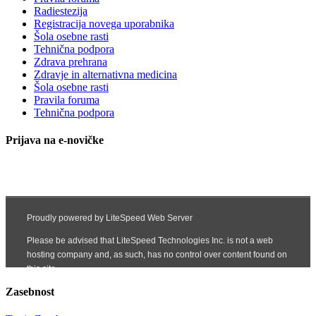
Radiestezija
Registracija novega uporabnika
Šola osebne rasti
Tehnična podpora
Zdrava prehrana
Zdravje in alternativna medicina
Šola osebne rasti
Pravila foruma
Tehnična podpora
Prijava na e-novičke
Zasebnost