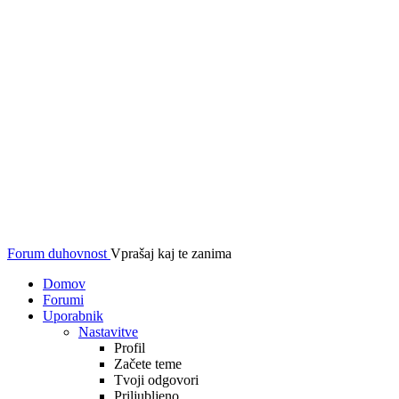
Forum duhovnost
Vprašaj kaj te zanima
Domov
Forumi
Uporabnik
Nastavitve
Profil
Začete teme
Tvoji odgovori
Priljubljeno