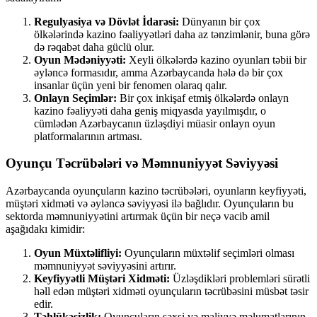
Regulyasiya və Dövlət İdarəsi:
Dünyanın bir çox
ölkələrində kazino fəaliyyətləri daha az tənzimlənir, buna görə
də rəqabət daha güclü olur.
Oyun Mədəniyyəti:
Xeyli ölkələrdə kazino oyunları təbii bir
əyləncə formasıdır, amma Azərbaycanda hələ də bir çox
insanlar üçün yeni bir fenomen olaraq qalır.
Onlayn Seçimlər:
Bir çox inkişaf etmiş ölkələrdə onlayn
kazino fəaliyyəti daha geniş miqyasda yayılmışdır, o
cümlədən Azərbaycanın üzləşdiyi müasir onlayn oyun
platformalarının artması.
Oyunçu Təcrübələri və Məmnuniyyət Səviyyəsi
Azərbaycanda oyunçuların kazino təcrübələri, oyunların keyfiyyəti,
müştəri xidməti və əyləncə səviyyəsi ilə bağlıdır. Oyunçuların bu
sektorda məmnuniyyətini artırmak üçün bir neçə vacib amil
aşağıdakı kimidir:
Oyun Müxtəlifliyi:
Oyunçuların müxtəlif seçimləri olması
məmnuniyyət səviyyəsini artırır.
Keyfiyyətli Müştəri Xidməti:
Üzləşdikləri problemləri sürətli
həll edən müştəri xidməti oyunçuların təcrübəsini müsbət təsir
edir.
Təhlükəsizlik:
Oyunçuların şəxsi və maliyyə məlumatlarının