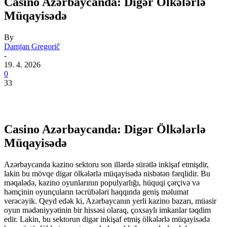
Casino Azərbaycanda: Digər Ölkələrlə
Müqayisədə
By
Damjan Gregorič
-
19. 4. 2026
0
33
Casino Azərbaycanda: Digər Ölkələrlə
Müqayisədə
Azərbaycanda kazino sektoru son illərdə sürətlə inkişaf etmişdir,
lakin bu mövqe digər ölkələrlə müqayisədə nisbətən fərqlidir. Bu
məqalədə, kazino oyunlarının populyarlığı, hüquqi çərçivə və
həmçinin oyunçuların təcrübələri haqqında geniş məlumat
verəcəyik. Qeyd edək ki, Azərbaycanın yerli kazino bazarı, müasir
oyun mədəniyyətinin bir hissəsi olaraq, çoxsaylı imkanlar təqdim
edir. Lakin, bu sektorun digər inkişaf etmiş ölkələrlə müqayisədə