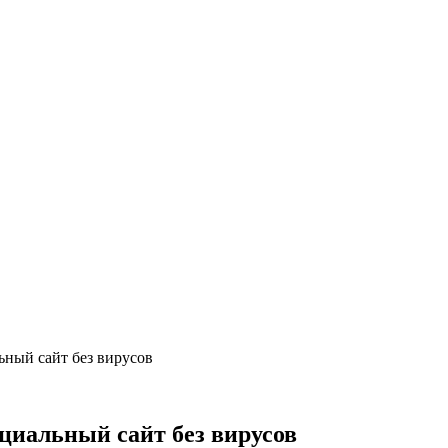
ьный сайт без вирусов
циальный сайт без вирусов