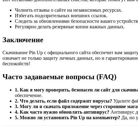
Чолнить отзывы о сайте на независимых ресурсах.
Избегать подозрительных внешних ссылок.
Следить за обновлениями безопасности вашего устройств
Регулярно делать резервные копии важных данных.
Заключение
Скачивание Pin Up с официального сайта обеспечит вам защиту
означает не только защиту личных данных, но и гарантирован
беспокойств!
Часто задаваемые вопросы (FAQ)
1. Как я могу проверить, безопасен ли сайт для скачи
обеспечение.
2. Что делать, если файл содержит вирусы?
Удалите фа
3. Могу ли я скачать приложение через сторонние маг
4. Как часто нужно обновлять антивирус?
Антивирус до
5. Можно ли установить Pin Up на компьютер?
Да, но 