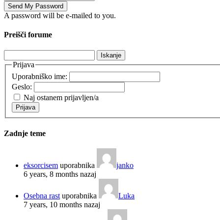
A password will be e-mailed to you.
Preišči forume
Išči:
Prijava
Uporabniško ime:
Geslo:
Naj ostanem prijavljen/a
Prijava
Zadnje teme
eksorcisem
uporabnika
janko
6 years, 8 months nazaj
Osebna rast
uporabnika
Luka
7 years, 10 months nazaj