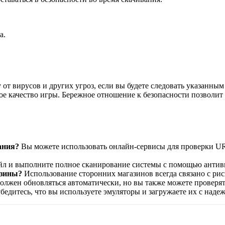
а.
 от вирусов и других угроз, если вы будете следовать указанн
ное качество игры. Бережное отношение к безопасности позвол
вания?
Вы можете использовать онлайн-сервисы для проверки UR
йл и выполните полное сканирование системы с помощью антив
азины?
Использование сторонних магазинов всегда связано с рис
лжен обновляться автоматически, но вы также можете проверят
убедитесь, что вы используете эмуляторы и загружаете их с наде