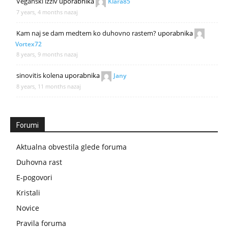
Veganski izziv
uporabnika
Klara85
7 years, 4 months nazaj
Kam naj se dam medtem ko duhovno rastem?
uporabnika
Vortex72
8 years, 9 months nazaj
sinovitis kolena
uporabnika
Jany
8 years, 11 months nazaj
Forumi
Aktualna obvestila glede foruma
Duhovna rast
E-pogovori
Kristali
Novice
Pravila foruma