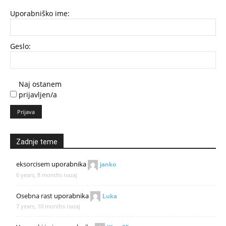
Uporabniško ime:
Geslo:
Naj ostanem
prijavljen/a
Prijava
Zadnje teme
eksorcisem
uporabnika
janko
6 years, 8 months nazaj
Osebna rast
uporabnika
Luka
7 years, 10 months nazaj