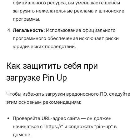
официального ресурса, вы уменьшаете шансы
загрузить нежелательные реклама и шпионские
программы.
Легальность:
Использование официального
программного обеспечения исключает риски
юридических последствий.
Как защитить себя при
загрузке Pin Up
Чтобы избежать загрузки вредоносного ПО, следуйте
этим основным рекомендациям:
Проверяйте URL-адрес сайта — он должен
начинаться с “https://” и содержать “pin-up” в
домене.