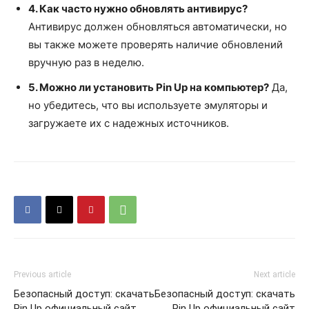
4. Как часто нужно обновлять антивирус?
Антивирус должен обновляться автоматически, но
вы также можете проверять наличие обновлений
вручную раз в неделю.
5. Можно ли установить Pin Up на компьютер?
Да,
но убедитесь, что вы используете эмуляторы и
загружаете их с надежных источников.
Previous article
Next article
Безопасный доступ: скачать
Безопасный доступ: скачать
Pin Up официальный сайт
Pin Up официальный сайт