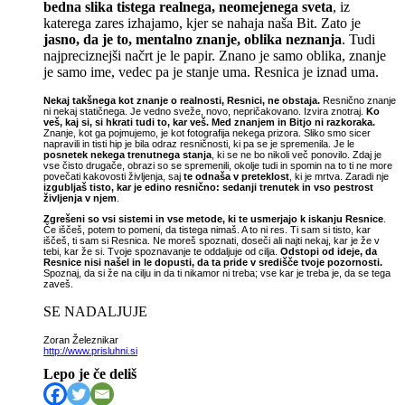
bedna slika tistega realnega, neomejenega sveta
, iz
katerega zares izhajamo, kjer se nahaja naša Bit. Zato je
jasno, da je to, mentalno znanje, oblika neznanja
. Tudi
najpreciznejši načrt je le papir. Znano je samo oblika, znanje
je samo ime, vedec pa je stanje uma. Resnica je iznad uma.
Nekaj takšnega kot znanje o realnosti, Resnici, ne obstaja.
Resnično znanje
ni nekaj statičnega. Je vedno sveže, novo, nepričakovano. Izvira znotraj.
Ko
veš, kaj si, si hkrati tudi to, kar veš. Med znanjem in Bitjo ni razkoraka.
Znanje, kot ga pojmujemo, je kot fotografija nekega prizora. Sliko smo sicer
napravili in tisti hip je bila odraz resničnosti, ki pa se je spremenila. Je le
posnetek nekega trenutnega stanja
, ki se ne bo nikoli več ponovilo. Zdaj je
vse čisto drugače, obrazi so se spremenili, okolje tudi in spomin na to ti ne more
povečati kakovosti življenja, saj
te odnaša v preteklost
, ki je mrtva. Zaradi nje
izgubljaš tisto, kar je edino resnično: sedanji trenutek in vso pestrost
življenja v njem
.
Zgrešeni so vsi sistemi in vse metode, ki te usmerjajo k iskanju Resnice
.
Če iščeš, potem to pomeni, da tistega nimaš. A to ni res. Ti sam si tisto, kar
iščeš, ti sam si Resnica. Ne moreš spoznati, doseči ali najti nekaj, kar je že v
tebi, kar že si. Tvoje spoznavanje te oddaljuje od cilja.
Odstopi od ideje, da
Resnice nisi našel in le dopusti, da ta pride v središče tvoje pozornosti.
Spoznaj, da si že na cilju in da ti nikamor ni treba; vse kar je treba je, da se tega
zaveš.
SE NADALJUJE
Zoran Železnikar
http://www.prisluhni.si
Lepo je če deliš