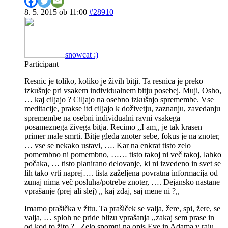
8. 5. 2015 ob 11:00
#28910
snowcat :)
Participant
Resnic je toliko, koliko je živih bitji. Ta resnica je preko
izkušnje pri vsakem individualnem bitju posebej. Muji, Osho,
… kaj ciljajo ? Ciljajo na osebno izkušnjo spremembe. Vse
meditacije, prakse itd ciljajo k doživetju, zaznanju, zavedanju
spremembe na osebni individualni ravni vsakega
posameznega živega bitja. Recimo ,,I am,, je tak krasen
primer male smrti. Bitje gleda znoter sebe, fokus je na znoter,
… vse se nekako ustavi, …. Kar na enkrat tisto zelo
pomembno ni pomembno, …… tisto takoj ni več takoj, lahko
počaka, … tisto planirano delovanje, ki ni izvedeno in svet se
lih tako vrti naprej…. tista zaželjena povratna informacija od
zunaj nima več posluha/potrebe znoter, …. Dejansko nastane
vprašanje (prej ali slej) ,, kaj zdaj, saj mene ni ?,,
Imamo prašička v žitu. Ta prašiček se valja, žere, spi, žere, se
valja, … sploh ne pride blizu vprašanja ,,zakaj sem prase in
od kod to žito ?,, Zelo spomni na opis Eve in Adama v raju,