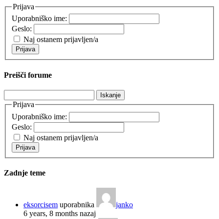
Prijava
Uporabniško ime:
Geslo:
Naj ostanem prijavljen/a
Prijava
Preišči forume
Išči:
Prijava
Uporabniško ime:
Geslo:
Naj ostanem prijavljen/a
Prijava
Zadnje teme
eksorcisem
uporabnika
janko
6 years, 8 months nazaj