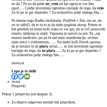
ne da ? Pa en da pride
ne_vem
od kje ogenj in vse žito
zgori…. Ljudje investirajo ogromno energije do tega, da
vejo
.
Za ki pa se gre dejansko ? Za neskončno polje zlatega žita….
Pa imamo tega Budha možakarja. Prašiček v žitu, ma ne, da
on se odloči, da to ni to in da malo pogleda okrog. Potem se
loti gruntati na lastni koži, kako to vse gre, da ni več ponovnih
rojstev, trpljenja in smrti. Vipasana je nasvet za pot. Pa ,,saj
imamo medicino, jaz pa bi rad malo manifestacije, recimo
zlato urico s vodometom,, …. Na lastni koži človek spozna,
da je kreator in da
plača
račun….. se loti investirati ogromno
energije do tega, da
ne plača
….. Za ki pa se gre dejansko ?
Za neskončno polje zlatega žita ….
snowcat
Lepo je če deliš
Avtor
Prispevki
Prikaz 1 prispevka (od skupno 3)
Za objavo odgovora morate biti prijavljeni.