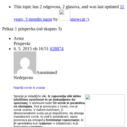
This topic has 2 odgovora, 2 glasova, and was last updated
11
years, 3 months nazaj
by
snowcat :)
.
Prikaz 1 prispevka (od skupno 3)
Avtor
Prispevki
6. 5. 2015 ob 16:51
#28874
Anonimnež
Nedejavno
Najvišji vzrok in znanje
Spomin je skladišče slik.
Iz zaporedja slik lahko
izluščimo vzročnost in se dokopljemo do
spoznanj
. V domovini naše Biti
vzrok in posledica
ne obstajata
. Vse je povezano z vsem, vse je
vzrok vsemu. V našem končnem, 3-
dimenzionalnem svetu pa je dopuščeno, da obstaja
(navidezen) vzrok, ki vodi k posledicam, njuna
povezava pa omogoča
formiranje »spoznanj«
, ki
jih opredelimo kot »
zakone
« v skladovnici, ki jo
imenujemo »
znanje
«.