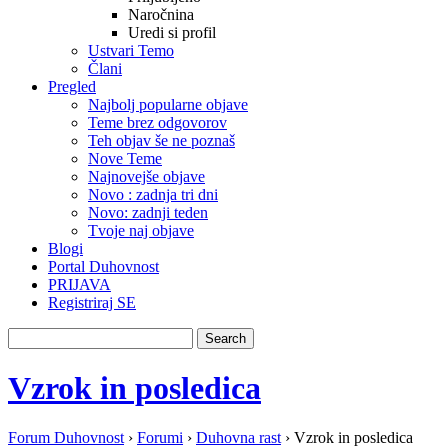
Naročnina
Uredi si profil
Ustvari Temo
Člani
Pregled
Najbolj popularne objave
Teme brez odgovorov
Teh objav še ne poznaš
Nove Teme
Najnovejše objave
Novo : zadnja tri dni
Novo: zadnji teden
Tvoje naj objave
Blogi
Portal Duhovnost
PRIJAVA
Registriraj SE
Vzrok in posledica
Forum Duhovnost
›
Forumi
›
Duhovna rast
›
Vzrok in posledica