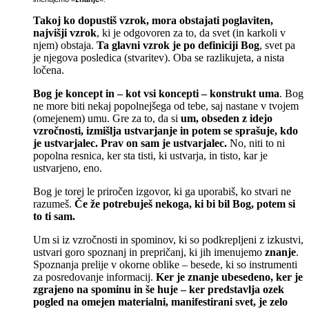
Takoj ko dopustiš vzrok, mora obstajati poglaviten,
najvišji vzrok
, ki je odgovoren za to, da svet (in karkoli v
njem) obstaja.
Ta glavni vzrok je po definiciji Bog
, svet pa
je njegova posledica (stvaritev). Oba se razlikujeta, a nista
ločena.
Bog je koncept in – kot vsi koncepti – konstrukt uma
. Bog
ne more biti nekaj popolnejšega od tebe, saj nastane v tvojem
(omejenem) umu. Gre za to, da si
um, obseden z idejo
vzročnosti, izmišlja ustvarjanje in potem se sprašuje, kdo
je ustvarjalec. Prav on sam je ustvarjalec.
No, niti to ni
popolna resnica, ker sta tisti, ki ustvarja, in tisto, kar je
ustvarjeno, eno.
Bog je torej le priročen izgovor, ki ga uporabiš, ko stvari ne
razumeš.
Če že potrebuješ nekoga, ki bi bil Bog, potem si
to ti sam.
Um si iz vzročnosti in spominov, ki so podkrepljeni z izkustvi,
ustvari goro spoznanj in prepričanj, ki jih imenujemo
znanje
.
Spoznanja prelije v okorne oblike – besede, ki so instrumenti
za posredovanje informacij.
Ker je znanje ubesedeno, ker je
zgrajeno na spominu in še huje – ker predstavlja ozek
pogled na omejen materialni, manifestirani svet, je zelo