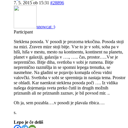
7. 5. 2015 ob 15:31
#28896
snowcat :)
Participant
Steklena posoda. V posodi je prozorna tekočina. Posoda stoji
na mizi. Zraven mize stoji bitje. Vse to je v sobi, soba pa v
hiši, hiša v mestu, mesto na kontinentu, kontinent na planetu,
planet v galaxiji, galaxija v …., ….. čas, prostor…..Vse je
nepremično. Bitje diha, svetloba v sobi je rumena. Bitje
nepremično razmišlja in se spomni lepega trenutka, se
nasmehne. Na gladini se pojavijo komajda očesu vidni
valovčki. Svetloba v sobi se spreminja in nastaja tema. Prostor
se ohladi. Kar naenkrat steklena posoda poči …. Iz vidika
našega dojemanja sveta preko čutil in drugih možnih
priznanih ali ne priznanih zaznav, je bil povsod mir. ..
Oh ja, sem pozabla….v posodi je plavala ribica….
s.
Lepo je če deliš