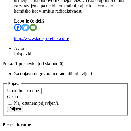
usmerjena na obnovo fizičnega telesa. Tisto o uporabi urana
za zdravljenje pa ne bi komentiral, saj je toksičen tako
kemijsko kot v smislu radioaktivnosti.
Lepo je če deliš
http://www.tadej-pretner.com/
Avtor
Prispevki
Prikaz 1 prispevka (od skupno 6)
Za objavo odgovora morate biti prijavljeni.
Prijava
Uporabniško ime:
Geslo:
Naj ostanem prijavljen/a
Prijava
Preišči forume