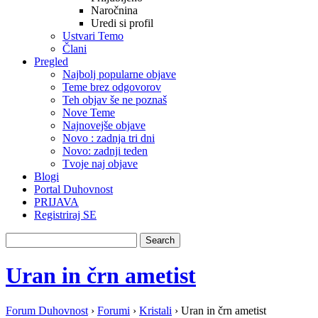
Naročnina
Uredi si profil
Ustvari Temo
Člani
Pregled
Najbolj popularne objave
Teme brez odgovorov
Teh objav še ne poznaš
Nove Teme
Najnovejše objave
Novo : zadnja tri dni
Novo: zadnji teden
Tvoje naj objave
Blogi
Portal Duhovnost
PRIJAVA
Registriraj SE
Uran in črn ametist
Forum Duhovnost
›
Forumi
›
Kristali
›
Uran in črn ametist