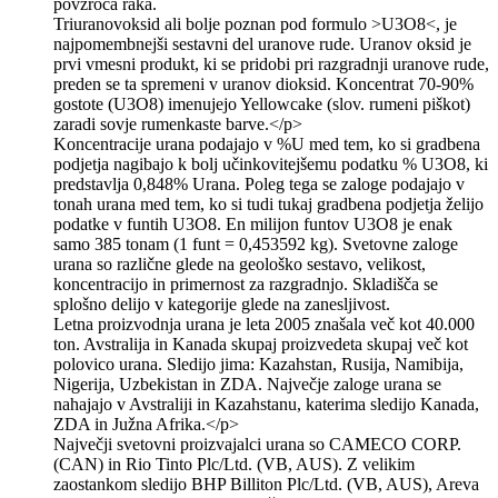
povzroča raka.
Triuranovoksid ali bolje poznan pod formulo >U3O8<, je
najpomembnejši sestavni del uranove rude. Uranov oksid je
prvi vmesni produkt, ki se pridobi pri razgradnji uranove rude,
preden se ta spremeni v uranov dioksid. Koncentrat 70-90%
gostote (U3O8) imenujejo Yellowcake (slov. rumeni piškot)
zaradi sovje rumenkaste barve.</p>
Koncentracije urana podajajo v %U med tem, ko si gradbena
podjetja nagibajo k bolj učinkovitejšemu podatku % U3O8, ki
predstavlja 0,848% Urana. Poleg tega se zaloge podajajo v
tonah urana med tem, ko si tudi tukaj gradbena podjetja želijo
podatke v funtih U3O8. En milijon funtov U3O8 je enak
samo 385 tonam (1 funt = 0,453592 kg). Svetovne zaloge
urana so različne glede na geološko sestavo, velikost,
koncentracijo in primernost za razgradnjo. Skladišča se
splošno delijo v kategorije glede na zanesljivost.
Letna proizvodnja urana je leta 2005 znašala več kot 40.000
ton. Avstralija in Kanada skupaj proizvedeta skupaj več kot
polovico urana. Sledijo jima: Kazahstan, Rusija, Namibija,
Nigerija, Uzbekistan in ZDA. Največje zaloge urana se
nahajajo v Avstraliji in Kazahstanu, katerima sledijo Kanada,
ZDA in Južna Afrika.</p>
Največji svetovni proizvajalci urana so CAMECO CORP.
(CAN) in Rio Tinto Plc/Ltd. (VB, AUS). Z velikim
zaostankom sledijo BHP Billiton Plc/Ltd. (VB, AUS), Areva