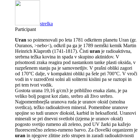
strelka
Participant
Uran
so poimenovali po leta 1781 odkritem planetu Uran (gr.
Ouranos, >nebo<), odkril pa ga je 1789 nemški kemik Martin
Heinrich Klaproth (1741-1817). Čisti
uran
je radioaktivna,
srebrna težka kovina in spada v skupino aktinidov. V
prisotnosti zraka reagira pod nastankom tanke plasti oksida, v
razpršenem stanju pa je samovnetljiv. V prašni obliki zagori
od 170°C dalje, v kompaktni obliki pa šele pri 700°C. V vroči
vodi in v razredčeni solni ali soliterni kislini pa se raztopi in
pri tem tvori vodik.
Gostota urana 19,16 g/cm3 je približno enaka zlatu, je pa
veliko bolj pogost kot zlato, srebro ali živo srebro.
Najpomembnejša uranova ruda je uranov oksid (smolna
svetlica), težko radioaktiven mineral. Pomembne uranove
spojine so tudi uranov dioksid, karbid in heksaflorid. Uranovi
minerali se pri dnevni svetlobi (izjema je uranov oksid)
pogosto svetijo rumeno ali zeleno, pod UV žarki pa kažejo
fluorescenčno zeleno-rumeno barvo. Za človeški organizem je
uran
in njegove zlitine zelo strupen in zaradi radioaktivnosti