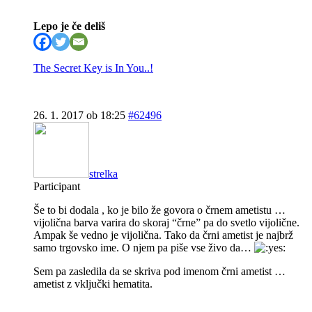
Lepo je če deliš
The Secret Key is In You..!
26. 1. 2017 ob 18:25
#62496
strelka
Participant
Še to bi dodala , ko je bilo že govora o črnem ametistu …
vijolična barva varira do skoraj “črne” pa do svetlo vijolične.
Ampak še vedno je vijolična. Tako da črni ametist je najbrž
samo trgovsko ime. O njem pa piše vse živo da…
Sem pa zasledila da se skriva pod imenom črni ametist …
ametist z vključki hematita.