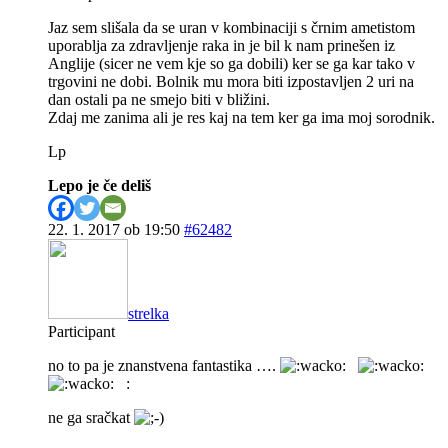
Jaz sem slišala da se uran v kombinaciji s črnim ametistom
uporablja za zdravljenje raka in je bil k nam prinešen iz
Anglije (sicer ne vem kje so ga dobili) ker se ga kar tako v
trgovini ne dobi. Bolnik mu mora biti izpostavljen 2 uri na
dan ostali pa ne smejo biti v bližini.
Zdaj me zanima ali je res kaj na tem ker ga ima moj sorodnik.
Lp
Lepo je če deliš
22. 1. 2017 ob 19:50
#62482
strelka
Participant
no to pa je znanstvena fantastika ….
:
ne ga sračkat