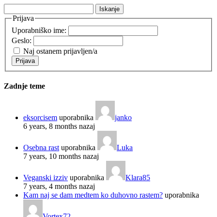
Išči:
Prijava
Uporabniško ime:
Geslo:
Naj ostanem prijavljen/a
Prijava
Zadnje teme
eksorcisem
uporabnika
janko
6 years, 8 months nazaj
Osebna rast
uporabnika
Luka
7 years, 10 months nazaj
Veganski izziv
uporabnika
Klara85
7 years, 4 months nazaj
Kam naj se dam medtem ko duhovno rastem?
uporabnika
Vortex72