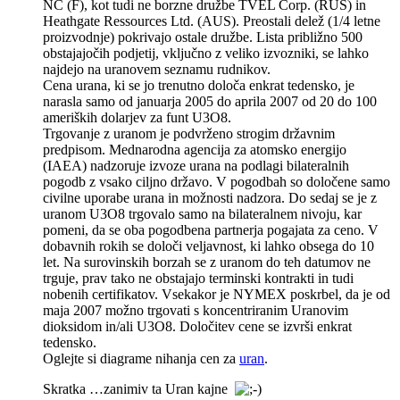
NC (F), kot tudi ne borzne družbe TVEL Corp. (RUS) in
Heathgate Ressources Ltd. (AUS). Preostali delež (1/4 letne
proizvodnje) pokrivajo ostale družbe. Lista približno 500
obstajajočih podjetij, vključno z veliko izvozniki, se lahko
najdejo na uranovem seznamu rudnikov.
Cena urana, ki se jo trenutno določa enkrat tedensko, je
narasla samo od januarja 2005 do aprila 2007 od 20 do 100
ameriških dolarjev za funt U3O8.
Trgovanje z uranom je podvrženo strogim državnim
predpisom. Mednarodna agencija za atomsko energijo
(IAEA) nadzoruje izvoze urana na podlagi bilateralnih
pogodb z vsako ciljno državo. V pogodbah so določene samo
civilne uporabe urana in možnosti nadzora. Do sedaj se je z
uranom U3O8 trgovalo samo na bilateralnem nivoju, kar
pomeni, da se oba pogodbena partnerja pogajata za ceno. V
dobavnih rokih se določi veljavnost, ki lahko obsega do 10
let. Na surovinskih borzah se z uranom do teh datumov ne
trguje, prav tako ne obstajajo terminski kontrakti in tudi
nobenih certifikatov. Vsekakor je NYMEX poskrbel, da je od
maja 2007 možno trgovati s koncentriranim Uranovim
dioksidom in/ali U3O8. Določitev cene se izvrši enkrat
tedensko.
Oglejte si diagrame nihanja cen za
uran
.
Skratka …zanimiv ta Uran kajne