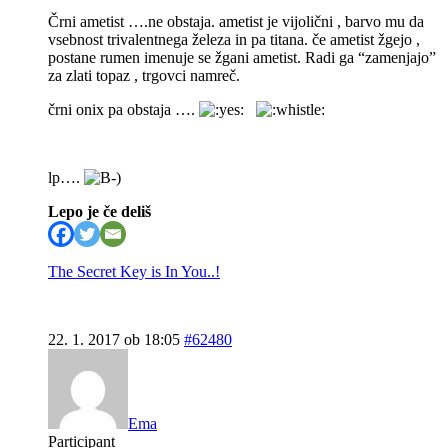
Črni ametist ….ne obstaja. ametist je vijolični , barvo mu da
vsebnost trivalentnega železa in pa titana. če ametist žgejo ,
postane rumen imenuje se žgani ametist. Radi ga “zamenjajo”
za zlati topaz , trgovci namreč.
črni onix pa obstaja ….
lp….
Lepo je če deliš
The Secret Key is In You..!
22. 1. 2017 ob 18:05
#62480
Ema
Participant