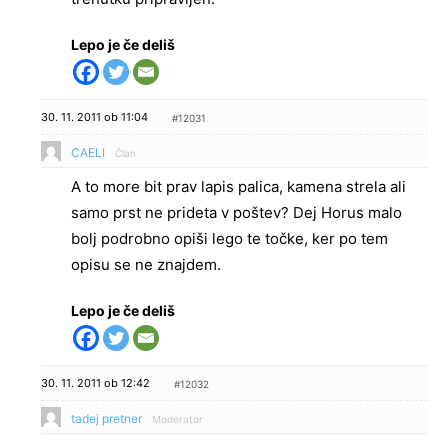
Lepo je če deliš
30. 11. 2011 ob 11:04
#12031
CAELI
Član
A to more bit prav lapis palica, kamena strela ali
samo prst ne prideta v poštev? Dej Horus malo
bolj podrobno opiši lego te točke, ker po tem
opisu se ne znajdem.
Lepo je če deliš
30. 11. 2011 ob 12:42
#12032
tadej pretner
Moderator