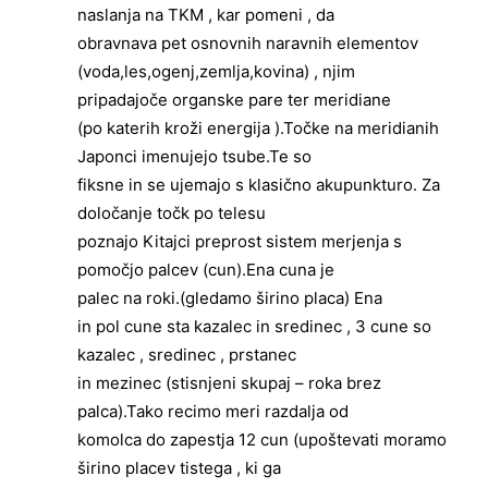
naslanja na TKM ,
kar pomeni , da
obravnava pet osnovnih naravnih elementov
(voda,les,ogenj,zemlja,kovina) , njim
pripadajoče organske pare
ter meridiane
(po katerih kroži energija ).Točke na meridianih
Japonci imenujejo tsube.Te so
fiksne in se ujemajo s klasično akupunkturo. Za
določanje točk po telesu
poznajo Kitajci preprost sistem merjenja s
pomočjo palcev (cun).Ena cuna je
palec na roki.(gledamo širino placa)
Ena
in pol cune sta kazalec in sredinec , 3 cune so
kazalec , sredinec , prstanec
in mezinec (stisnjeni skupaj – roka brez
palca).Tako recimo meri razdalja od
komolca do zapestja 12 cun (upoštevati moramo
širino placev tistega , ki ga