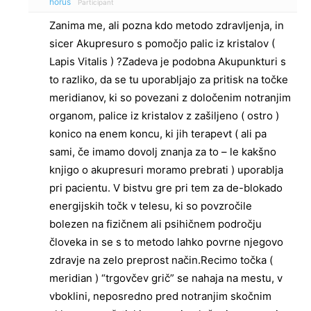
horus
Participant
Zanima me, ali pozna kdo metodo zdravljenja, in
sicer Akupresuro s pomočjo palic iz kristalov (
Lapis Vitalis ) ?Zadeva je podobna Akupunkturi s
to razliko, da se tu uporabljajo za pritisk na točke
meridianov, ki so povezani z določenim notranjim
organom, palice iz kristalov z zašiljeno ( ostro )
konico na enem koncu, ki jih terapevt ( ali pa
sami, če imamo dovolj znanja za to – le kakšno
knjigo o akupresuri moramo prebrati ) uporablja
pri pacientu. V bistvu gre pri tem za de-blokado
energijskih točk v telesu, ki so povzročile
bolezen na fizičnem ali psihičnem področju
človeka in se s to metodo lahko povrne njegovo
zdravje na zelo preprost način.Recimo točka (
meridian ) “trgovčev grič” se nahaja na mestu, v
vboklini, neposredno pred notranjim skočnim