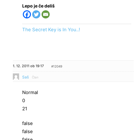
Lepo je če deliš
The Secret Key is In You..!
1. 12. 2011 ob 19:17
#12049
Saš
Član
Normal
0
21
false
false
false