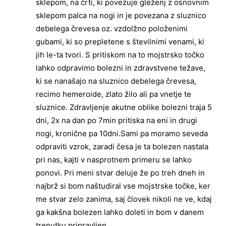
sklepom, na črti, ki povezuje gleženj z osnovnim
sklepom palca na nogi in je povezana z sluznico
debelega črevesa oz. vzdolžno položenimi
gubami, ki so prepletene s številnimi venami, ki
jih le-ta tvori. S pritiskom na to mojstrsko točko
lahko odpravimo bolezni in zdravstvene težave,
ki se nanašajo na sluznico debelega črevesa,
recimo hemeroide, zlato žilo ali pa vnetje te
sluznice. Zdravljenje akutne oblike bolezni traja 5
dni, 2x na dan po 7min pritiska na eni in drugi
nogi, kronične pa 10dni.Sami pa moramo seveda
odpraviti vzrok, zaradi česa je ta bolezen nastala
pri nas, kajti v nasprotnem primeru se lahko
ponovi. Pri meni stvar deluje že po treh dneh in
najbrž si bom naštudiral vse mojstrske točke, ker
me stvar zelo zanima, saj človek nikoli ne ve, kdaj
ga kakšna bolezen lahko doleti in bom v danem
trenutku pripravljen.