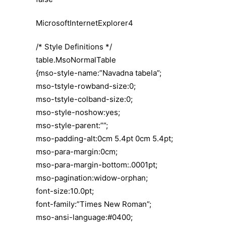
MicrosoftInternetExplorer4
/* Style Definitions */
table.MsoNormalTable
{mso-style-name:”Navadna tabela”;
mso-tstyle-rowband-size:0;
mso-tstyle-colband-size:0;
mso-style-noshow:yes;
mso-style-parent:””;
mso-padding-alt:0cm 5.4pt 0cm 5.4pt;
mso-para-margin:0cm;
mso-para-margin-bottom:.0001pt;
mso-pagination:widow-orphan;
font-size:10.0pt;
font-family:”Times New Roman”;
mso-ansi-language:#0400;