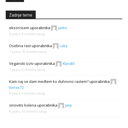
Zadnje teme
eksorcisem
uporabnika
janko
6 years, 8 months nazaj
Osebna rast
uporabnika
Luka
7 years, 10 months nazaj
Veganski izziv
uporabnika
Klara85
7 years, 4 months nazaj
Kam naj se dam medtem ko duhovno rastem?
uporabnika
Vortex72
8 years, 9 months nazaj
sinovitis kolena
uporabnika
Jany
8 years, 10 months nazaj