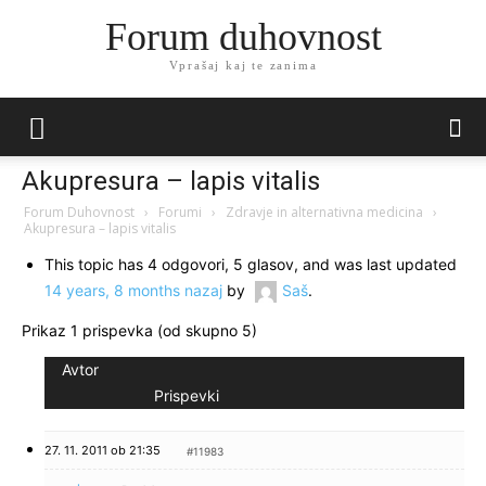
Forum duhovnost
Vprašaj kaj te zanima
Akupresura – lapis vitalis
Forum Duhovnost
›
Forumi
›
Zdravje in alternativna medicina
›
Akupresura – lapis vitalis
This topic has 4 odgovori, 5 glasov, and was last updated
14 years, 8 months nazaj
by
Saš
.
Prikaz 1 prispevka (od skupno 5)
Avtor
Prispevki
27. 11. 2011 ob 21:35
#11983