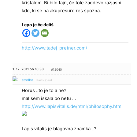
kristalom. Bi bilo fajn, če tole zaddevo razjasni
kdo, ki se na akupresuro res spozna.
Lepo je če deliš
http://www.tadej-pretner.com/
1. 12. 2011 ob 10:33
#12040
strelka
Participant
Horus ..to je to a ne?
mal sem iskala po netu …
http://www.lapisvitalis.de/html/philosophy.html
Lapis vitalis je blagovna znamka ..?