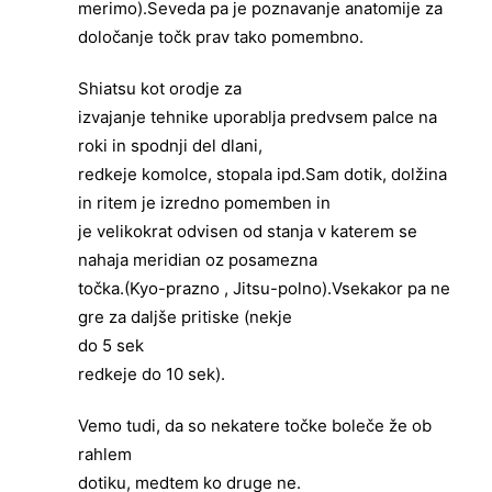
merimo).Seveda pa je poznavanje anatomije za
določanje točk prav tako pomembno.
Shiatsu
kot orodje za
izvajanje tehnike uporablja predvsem palce na
roki in spodnji del dlani,
redkeje komolce, stopala ipd.Sam dotik, dolžina
in ritem je izredno pomemben in
je velikokrat odvisen od stanja v katerem se
nahaja meridian oz posamezna
točka.(Kyo-prazno , Jitsu-polno).Vsekakor pa ne
gre za daljše pritiske (nekje
do
5 sek
redkeje do 10 sek).
Vemo tudi, da so nekatere točke boleče že ob
rahlem
dotiku, medtem ko druge ne.