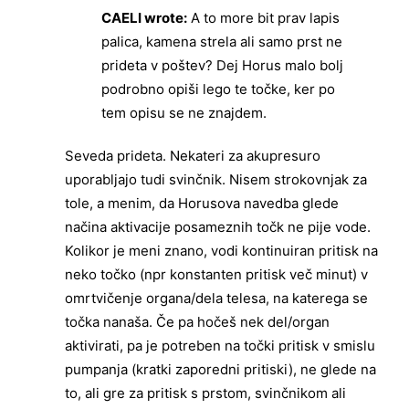
CAELI wrote:
A to more bit prav lapis
palica, kamena strela ali samo prst ne
prideta v poštev? Dej Horus malo bolj
podrobno opiši lego te točke, ker po
tem opisu se ne znajdem.
Seveda prideta. Nekateri za akupresuro
uporabljajo tudi svinčnik. Nisem strokovnjak za
tole, a menim, da Horusova navedba glede
načina aktivacije posameznih točk ne pije vode.
Kolikor je meni znano, vodi kontinuiran pritisk na
neko točko (npr konstanten pritisk več minut) v
omrtvičenje organa/dela telesa, na katerega se
točka nanaša. Če pa hočeš nek del/organ
aktivirati, pa je potreben na točki pritisk v smislu
pumpanja (kratki zaporedni pritiski), ne glede na
to, ali gre za pritisk s prstom, svinčnikom ali