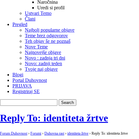
Naročnina
Uredi si profil
Ustvari Temo
Člani
Pregled
Najbolj popularne objave
Teme brez odgovorov
Teh objav še ne poznaš
Nove Teme
Najnovejše objave
Novo : zadnja tri dni
Novo: zadnji teden
Tvoje naj objave
Blogi
Portal Duhovnost
PRIJAVA
Registriraj SE
Reply To: identiteta žrtve
Forum Duhovnost
›
Forumi
›
Duhovna rast
›
identiteta žrtve
›
Reply To: identiteta žrtve