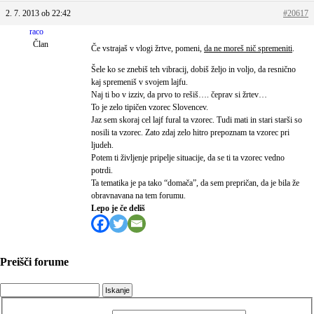
2. 7. 2013 ob 22:42
#20617
raco
Član
Če vstrajaš v vlogi žrtve, pomeni,
da ne moreš nič spremeniti
.
Šele ko se znebiš teh vibracij, dobiš željo in voljo, da resnično
kaj spremeniš v svojem lajfu.
Naj ti bo v izziv, da prvo to rešiš…. čeprav si žrtev…
To je zelo tipičen vzorec Slovencev.
Jaz sem skoraj cel lajf fural ta vzorec. Tudi mati in stari starši so
nosili ta vzorec. Zato zdaj zelo hitro prepoznam ta vzorec pri
ljudeh.
Potem ti življenje pripelje situacije, da se ti ta vzorec vedno
potrdi.
Ta tematika je pa tako “domača”, da sem prepričan, da je bila že
obravnavana na tem forumu.
Lepo je če deliš
Preišči forume