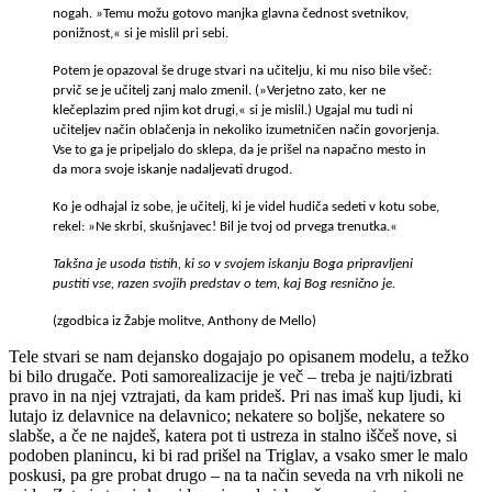
nogah. »Temu možu gotovo manjka glavna čednost svetnikov,
ponižnost,« si je mislil pri sebi.
Potem je opazoval še druge stvari na učitelju, ki mu niso bile všeč:
prvič se je učitelj zanj malo zmenil. (»Verjetno zato, ker ne
klečeplazim pred njim kot drugi,« si je mislil.) Ugajal mu tudi ni
učiteljev način oblačenja in nekoliko izumetničen način govorjenja.
Vse to ga je pripeljalo do sklepa, da je prišel na napačno mesto in
da mora svoje iskanje nadaljevati drugod.
Ko je odhajal iz sobe, je učitelj, ki je videl hudiča sedeti v kotu sobe,
rekel: »Ne skrbi, skušnjavec! Bil je tvoj od prvega trenutka.«
Takšna je usoda tistih, ki so v svojem iskanju Boga pripravljeni
pustiti vse, razen svojih predstav o tem, kaj Bog resnično je.
(zgodbica iz Žabje molitve, Anthony de Mello)
Tele stvari se nam dejansko dogajajo po opisanem modelu, a težko
bi bilo drugače. Poti samorealizacije je več – treba je najti/izbrati
pravo in na njej vztrajati, da kam prideš. Pri nas imaš kup ljudi, ki
lutajo iz delavnice na delavnico; nekatere so boljše, nekatere so
slabše, a če ne najdeš, katera pot ti ustreza in stalno iščeš nove, si
podoben planincu, ki bi rad prišel na Triglav, a vsako smer le malo
poskusi, pa gre probat drugo – na ta način seveda na vrh nikoli ne