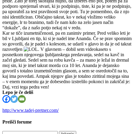
pride. Zato je torej skorajda nujno, da izbereš eno pot, potem pa za
podporo sprejemaš stvari, ki jo podpirajo, tiste, ki pa je ne podpirajo,
pa uporabiš za test pravilnosti svoje poti. Tu je pomembno, da z njo
nisi identificiran. Običajno takrat, ko v nekaj vložimo veliko
energije, lr to branimo, tudi če nam kdo na zelo jasen način
“dokaže”, da z našo potjo nekaj ni v redu.
Kar se tiče izumetničenosti, pa en zanimiv primer. Pred veliko leti je
bil v Ljubljani en tip, ki si je nadel ime Ananda. Če se prav spomnim
so govorili, da je padel s kolesom, se udaril v glavo in da je od takrat
razsvetljen
. V glavnem – dobil sem videokaseto s
posnetkom njegovega ljubljanskega predavanja, sedel na kavč in
začel gledati. Sedel sem na robu kavča – za mano je ležal in dremal
moj sin, ki je imel takrat morda cca 10 let. Ananda je dejansko
govoril s totalno izumetničenim glasom, a sem se osredotočil na to,
kaj ima povedati. Ampak njegov glas je totalno ziritiral mojega sina
– v enem momentu ga je dobesedno izstrelilo pokonci in zakričal je:
Daj, vrzi tega pedra ven!
Lepo je če deliš
http://www.tadej-pretner.com/
Preišči forume
Išči: