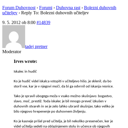
Forum Duhovnost
›
Forumi
›
Duhovna rast
›
Bolezni duhovnih
učiteljev
›
Reply To: Bolezni duhovnih učiteljev
9. 5. 2012 ob 8:00
#14839
tadej pretner
Moderator
Irves wrote:
Iskalec in hudič
Ko je hudič videl iskalca vstopiti v učiteljevo hišo, je sklenil, da bo
storil vse, kar je v njegovi moči, da bi ga odvrnil od iskanja resnice.
Tako je spravil ubogega moža v vsako možno skušnjavo: bogastvo,
slavo, moč, prestiž. Toda iskalec je bil mnogo preveč izkušen v
duhovnih stvareh in se je zelo lahko ubranil skušnjav, tako veliko je
bilo njegovo hrepenenje po duhovnem življenju.
Ko je kasneje prišel pred učitelja, je bil nekoliko presenečen, ker je
videl učitelja sedeti na oblazinjenem stolu in učence ob njegovih