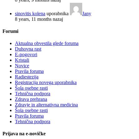
sinovitis kolena
uporabnika
Jany
8 years, 11 months nazaj
Forumi
Aktualna obvestila glede foruma
Duhovna rast
E-pogovori
Kristali
Novice
Pravila foruma
Radiestezija
Registracija novega uporabnika
Šola osebne rasti
Tehnična podpora
Zdrava prehrana
Zdravje in alternativna medicina
Šola osebne rasti
Pravila foruma
Tehnična podpora
Prijava na e-novičke