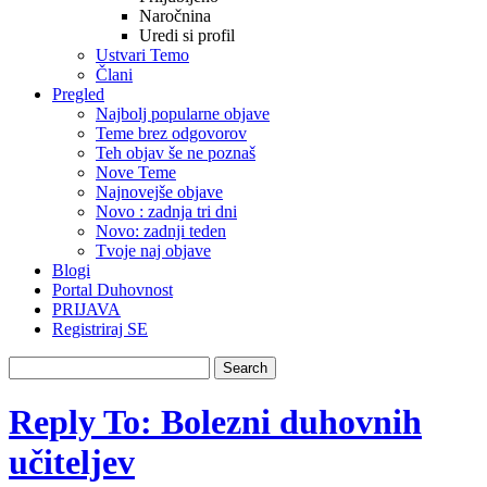
Naročnina
Uredi si profil
Ustvari Temo
Člani
Pregled
Najbolj popularne objave
Teme brez odgovorov
Teh objav še ne poznaš
Nove Teme
Najnovejše objave
Novo : zadnja tri dni
Novo: zadnji teden
Tvoje naj objave
Blogi
Portal Duhovnost
PRIJAVA
Registriraj SE
Reply To: Bolezni duhovnih
učiteljev