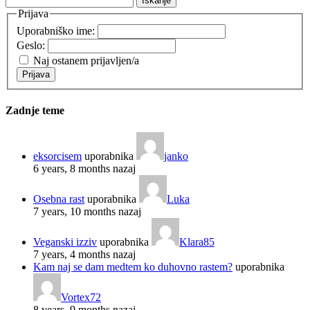
Prijava
Uporabniško ime:
Geslo:
Naj ostanem prijavljen/a
Prijava
Zadnje teme
eksorcisem
uporabnika
janko
6 years, 8 months nazaj
Osebna rast
uporabnika
Luka
7 years, 10 months nazaj
Veganski izziv
uporabnika
Klara85
7 years, 4 months nazaj
Kam naj se dam medtem ko duhovno rastem?
uporabnika
Vortex72
8 years, 9 months nazaj