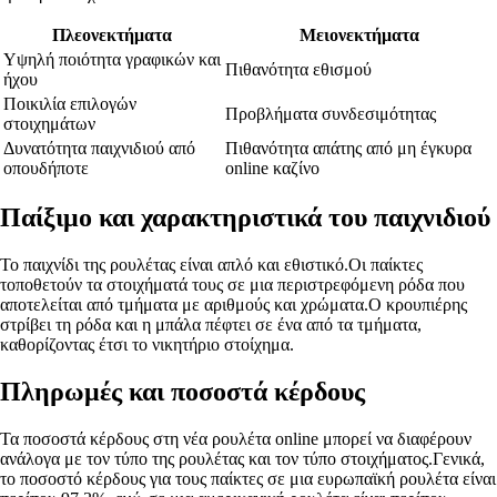
Πλεονεκτήματα
Μειονεκτήματα
Υψηλή ποιότητα γραφικών και
Πιθανότητα εθισμού
ήχου
Ποικιλία επιλογών
Προβλήματα συνδεσιμότητας
στοιχημάτων
Δυνατότητα παιχνιδιού από
Πιθανότητα απάτης από μη έγκυρα
οπουδήποτε
online καζίνο
Παίξιμο και χαρακτηριστικά του παιχνιδιού
Το παιχνίδι της ρουλέτας είναι απλό και εθιστικό.Οι παίκτες
τοποθετούν τα στοιχήματά τους σε μια περιστρεφόμενη ρόδα που
αποτελείται από τμήματα με αριθμούς και χρώματα.Ο κρουπιέρης
στρίβει τη ρόδα και η μπάλα πέφτει σε ένα από τα τμήματα,
καθορίζοντας έτσι το νικητήριο στοίχημα.
Πληρωμές και ποσοστά κέρδους
Τα ποσοστά κέρδους στη νέα ρουλέτα online μπορεί να διαφέρουν
ανάλογα με τον τύπο της ρουλέτας και τον τύπο στοιχήματος.Γενικά,
το ποσοστό κέρδους για τους παίκτες σε μια ευρωπαϊκή ρουλέτα είναι