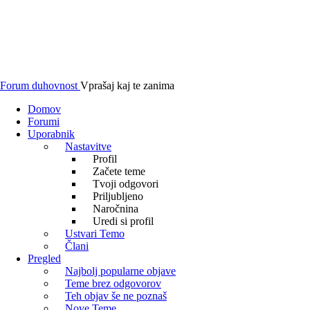
Forum duhovnost
Vprašaj kaj te zanima
Domov
Forumi
Uporabnik
Nastavitve
Profil
Začete teme
Tvoji odgovori
Priljubljeno
Naročnina
Uredi si profil
Ustvari Temo
Člani
Pregled
Najbolj popularne objave
Teme brez odgovorov
Teh objav še ne poznaš
Nove Teme