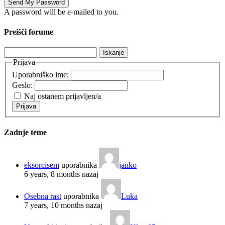
A password will be e-mailed to you.
Preišči forume
Išči:
Prijava
Uporabniško ime:
Geslo:
Naj ostanem prijavljen/a
Prijava
Zadnje teme
eksorcisem
uporabnika
janko
6 years, 8 months nazaj
Osebna rast
uporabnika
Luka
7 years, 10 months nazaj