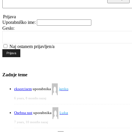
Prijava
Uporabniško ime:
Geslo:
Naj ostanem prijavljen/a
Prijava
Zadnje teme
janko
eksorcisem
uporabnika
6 years, 8 months nazaj
Luka
Osebna rast
uporabnika
7 years, 10 months nazaj