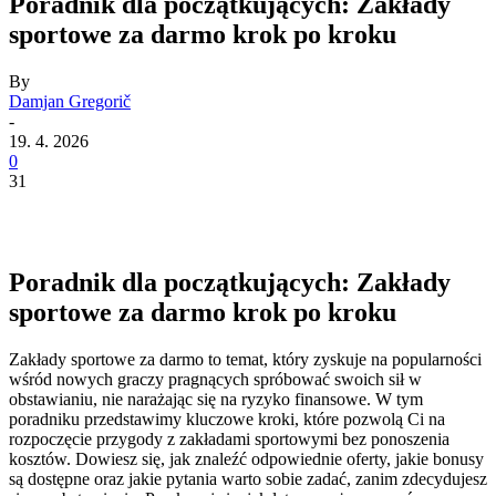
Poradnik dla początkujących: Zakłady
sportowe za darmo krok po kroku
By
Damjan Gregorič
-
19. 4. 2026
0
31
Poradnik dla początkujących: Zakłady
sportowe za darmo krok po kroku
Zakłady sportowe za darmo to temat, który zyskuje na popularności
wśród nowych graczy pragnących spróbować swoich sił w
obstawianiu, nie narażając się na ryzyko finansowe. W tym
poradniku przedstawimy kluczowe kroki, które pozwolą Ci na
rozpoczęcie przygody z zakładami sportowymi bez ponoszenia
kosztów. Dowiesz się, jak znaleźć odpowiednie oferty, jakie bonusy
są dostępne oraz jakie pytania warto sobie zadać, zanim zdecydujesz