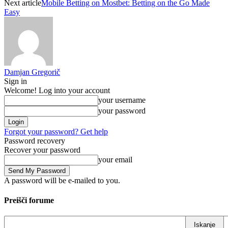
Next article
Mobile Betting on Mostbet: Betting on the Go Made
Easy
Damjan Gregorič
Sign in
Welcome! Log into your account
your username
your password
Forgot your password? Get help
Password recovery
Recover your password
your email
A password will be e-mailed to you.
Preišči forume