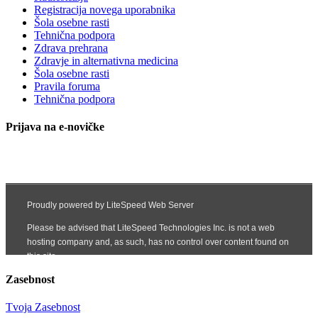
Registracija novega uporabnika
Šola osebne rasti
Tehnična podpora
Zdrava prehrana
Zdravje in alternativna medicina
Šola osebne rasti
Pravila foruma
Tehnična podpora
Prijava na e-novičke
Zasebnost
Tvoja Zasebnost