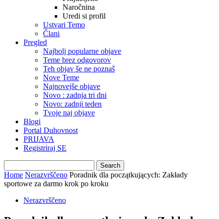
Naročnina
Uredi si profil
Ustvari Temo
Člani
Pregled
Najbolj popularne objave
Teme brez odgovorov
Teh objav še ne poznaš
Nove Teme
Najnovejše objave
Novo : zadnja tri dni
Novo: zadnji teden
Tvoje naj objave
Blogi
Portal Duhovnost
PRIJAVA
Registriraj SE
Home
Nerazvrščeno
Poradnik dla początkujących: Zakłady
sportowe za darmo krok po kroku
Nerazvrščeno