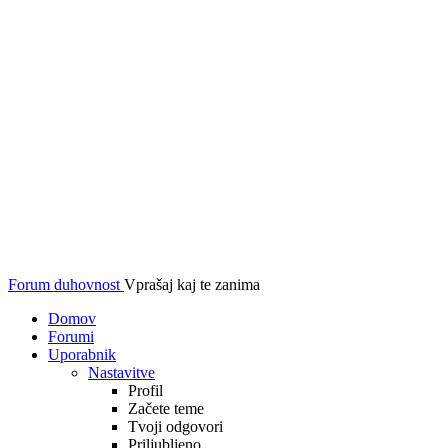
Forum duhovnost
Vprašaj kaj te zanima
Domov
Forumi
Uporabnik
Nastavitve
Profil
Začete teme
Tvoji odgovori
Priljubljeno