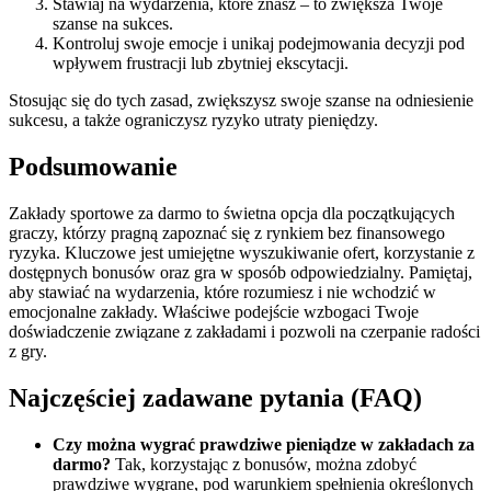
Stawiaj na wydarzenia, które znasz – to zwiększa Twoje
szanse na sukces.
Kontroluj swoje emocje i unikaj podejmowania decyzji pod
wpływem frustracji lub zbytniej ekscytacji.
Stosując się do tych zasad, zwiększysz swoje szanse na odniesienie
sukcesu, a także ograniczysz ryzyko utraty pieniędzy.
Podsumowanie
Zakłady sportowe za darmo to świetna opcja dla początkujących
graczy, którzy pragną zapoznać się z rynkiem bez finansowego
ryzyka. Kluczowe jest umiejętne wyszukiwanie ofert, korzystanie z
dostępnych bonusów oraz gra w sposób odpowiedzialny. Pamiętaj,
aby stawiać na wydarzenia, które rozumiesz i nie wchodzić w
emocjonalne zakłady. Właściwe podejście wzbogaci Twoje
doświadczenie związane z zakładami i pozwoli na czerpanie radości
z gry.
Najczęściej zadawane pytania (FAQ)
Czy można wygrać prawdziwe pieniądze w zakładach za
darmo?
Tak, korzystając z bonusów, można zdobyć
prawdziwe wygrane, pod warunkiem spełnienia określonych