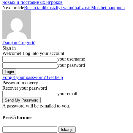
новых и постоянных игроков
Next article
Betsin təhlükəsizliyi və mühafizəsi: Mostbet haqqında
Damjan Gregorič
Sign in
Welcome! Log into your account
your username
your password
Forgot your password? Get help
Password recovery
Recover your password
your email
A password will be e-mailed to you.
Preišči forume
Išči: