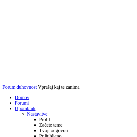
Forum duhovnost
Vprašaj kaj te zanima
Domov
Forumi
Uporabnik
Nastavitve
Profil
Začete teme
Tvoji odgovori
Priljubljeno