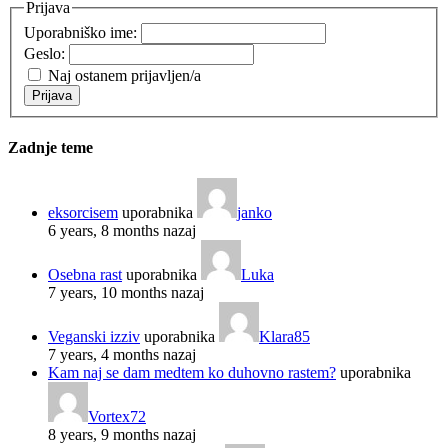
Prijava
Uporabniško ime:
Geslo:
Naj ostanem prijavljen/a
Prijava
Zadnje teme
eksorcisem
uporabnika
janko
6 years, 8 months nazaj
Osebna rast
uporabnika
Luka
7 years, 10 months nazaj
Veganski izziv
uporabnika
Klara85
7 years, 4 months nazaj
Kam naj se dam medtem ko duhovno rastem?
uporabnika
Vortex72
8 years, 9 months nazaj