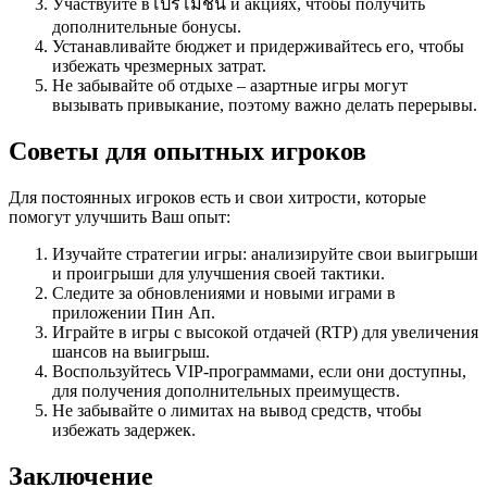
Участвуйте вโปรโมชั่น и акциях, чтобы получить
дополнительные бонусы.
Устанавливайте бюджет и придерживайтесь его, чтобы
избежать чрезмерных затрат.
Не забывайте об отдыхе – азартные игры могут
вызывать привыкание, поэтому важно делать перерывы.
Советы для опытных игроков
Для постоянных игроков есть и свои хитрости, которые
помогут улучшить Ваш опыт:
Изучайте стратегии игры: анализируйте свои выигрыши
и проигрыши для улучшения своей тактики.
Следите за обновлениями и новыми играми в
приложении Пин Ап.
Играйте в игры с высокой отдачей (RTP) для увеличения
шансов на выигрыш.
Воспользуйтесь VIP-программами, если они доступны,
для получения дополнительных преимуществ.
Не забывайте о лимитах на вывод средств, чтобы
избежать задержек.
Заключение