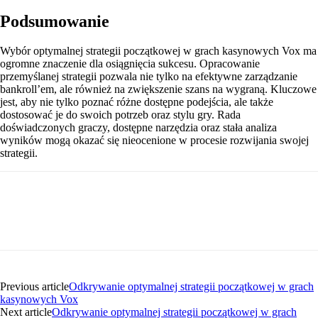
Podsumowanie
Wybór optymalnej strategii początkowej w grach kasynowych Vox ma
ogromne znaczenie dla osiągnięcia sukcesu. Opracowanie
przemyślanej strategii pozwala nie tylko na efektywne zarządzanie
bankroll’em, ale również na zwiększenie szans na wygraną. Kluczowe
jest, aby nie tylko poznać różne dostępne podejścia, ale także
dostosować je do swoich potrzeb oraz stylu gry. Rada
doświadczonych graczy, dostępne narzędzia oraz stała analiza
wyników mogą okazać się nieocenione w procesie rozwijania swojej
strategii.
Previous article
Odkrywanie optymalnej strategii początkowej w grach
kasynowych Vox
Next article
Odkrywanie optymalnej strategii początkowej w grach