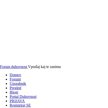
Forum duhovnost
Vprašaj kaj te zanima
Domov
Forumi
Uporabnik
Pregled
Blogi
Portal Duhovnost
PRIJAVA
Registriraj SE