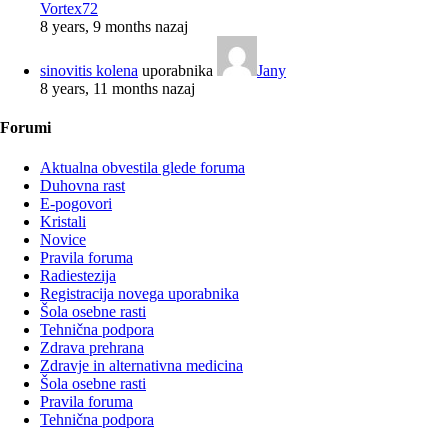
Vortex72
8 years, 9 months nazaj
sinovitis kolena
uporabnika
Jany
8 years, 11 months nazaj
Forumi
Aktualna obvestila glede foruma
Duhovna rast
E-pogovori
Kristali
Novice
Pravila foruma
Radiestezija
Registracija novega uporabnika
Šola osebne rasti
Tehnična podpora
Zdrava prehrana
Zdravje in alternativna medicina
Šola osebne rasti
Pravila foruma
Tehnična podpora