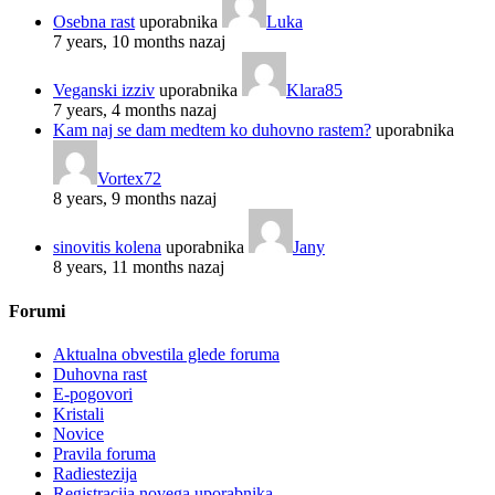
Osebna rast
uporabnika
Luka
7 years, 10 months nazaj
Veganski izziv
uporabnika
Klara85
7 years, 4 months nazaj
Kam naj se dam medtem ko duhovno rastem?
uporabnika
Vortex72
8 years, 9 months nazaj
sinovitis kolena
uporabnika
Jany
8 years, 11 months nazaj
Forumi
Aktualna obvestila glede foruma
Duhovna rast
E-pogovori
Kristali
Novice
Pravila foruma
Radiestezija
Registracija novega uporabnika