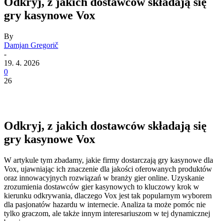
Odkryj, z jakich dostawców składają się
gry kasynowe Vox
By
Damjan Gregorič
-
19. 4. 2026
0
26
Odkryj, z jakich dostawców składają się
gry kasynowe Vox
W artykule tym zbadamy, jakie firmy dostarczają gry kasynowe dla
Vox, ujawniając ich znaczenie dla jakości oferowanych produktów
oraz innowacyjnych rozwiązań w branży gier online. Uzyskanie
zrozumienia dostawców gier kasynowych to kluczowy krok w
kierunku odkrywania, dlaczego Vox jest tak popularnym wyborem
dla pasjonatów hazardu w internecie. Analiza ta może pomóc nie
tylko graczom, ale także innym interesariuszom w tej dynamicznej