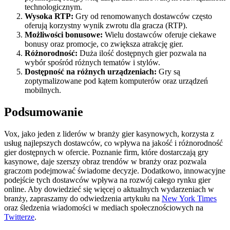
technologicznym.
Wysoka RTP:
Gry od renomowanych dostawców często
oferują korzystny wynik zwrotu dla gracza (RTP).
Możliwości bonusowe:
Wielu dostawców oferuje ciekawe
bonusy oraz promocje, co zwiększa atrakcję gier.
Różnorodność:
Duża ilość dostępnych gier pozwala na
wybór spośród różnych tematów i stylów.
Dostępność na różnych urządzeniach:
Gry są
zoptymalizowane pod kątem komputerów oraz urządzeń
mobilnych.
Podsumowanie
Vox, jako jeden z liderów w branży gier kasynowych, korzysta z
usług najlepszych dostawców, co wpływa na jakość i różnorodność
gier dostępnych w ofercie. Poznanie firm, które dostarczają gry
kasynowe, daje szerszy obraz trendów w branży oraz pozwala
graczom podejmować świadome decyzje. Dodatkowo, innowacyjne
podejście tych dostawców wpływa na rozwój całego rynku gier
online. Aby dowiedzieć się więcej o aktualnych wydarzeniach w
branży, zapraszamy do odwiedzenia artykułu na
New York Times
oraz śledzenia wiadomości w mediach społecznościowych na
Twitterze
.