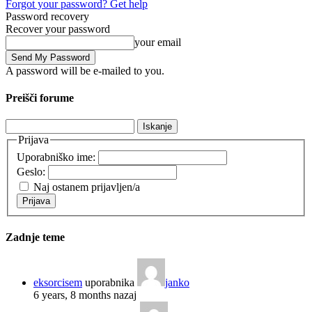
Forgot your password? Get help
Password recovery
Recover your password
your email
A password will be e-mailed to you.
Preišči forume
Išči:
Prijava
Uporabniško ime:
Geslo:
Naj ostanem prijavljen/a
Prijava
Zadnje teme
eksorcisem
uporabnika
janko
6 years, 8 months nazaj