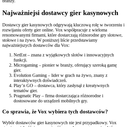
branży.
Najważniejsi dostawcy gier kasynowych
Dostawcy gier kasynowych odgrywają kluczową rolę w tworzeniu i
rozwijaniu oferty gier online. Vox współpracuje z wieloma
renomowanymi firmami, które dostarczają różnorodne gry slotowe,
stołowe i na żywo. W poniższej liście przedstawiamy
najważniejszych dostawców dla Vox:
NetEnt – znana z wyjątkowych slotów i innowacyjnych
funkcji.
Microgaming – pionier w branży, oferujący szeroką gamę
gier.
Evolution Gaming – lider w grach na żywo, znany z
interaktywnych doświadczeń.
Play’n GO – dostawca, który zasłynął z kreatywnych
tematów gier.
Pragmatic Play – firma dostarczająca różnorodne i
dostosowane do urządzeń mobilnych gry.
Co sprawia, że Vox wybiera tych dostawców?
Wybór dostawców gier kasynowych nie jest przypadkowy. Vox