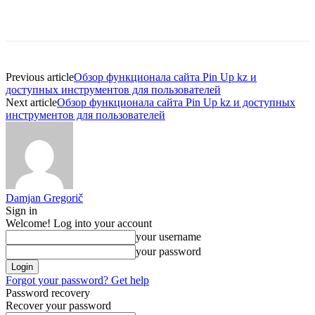
Previous article
Обзор функционала сайта Pin Up kz и
доступных инструментов для пользователей
Next article
Обзор функционала сайта Pin Up kz и доступных
инструментов для пользователей
Damjan Gregorič
Sign in
Welcome! Log into your account
your username
your password
Forgot your password? Get help
Password recovery
Recover your password