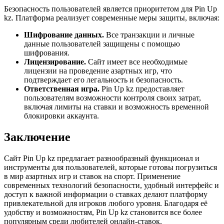
Безопасность пользователей является приоритетом для Pin Up
kz. Платформа реализует современные меры защиты, включая:
Шифрование данных.
Все транзакции и личные
данные пользователей защищены с помощью
шифрования.
Лицензирование.
Сайт имеет все необходимые
лицензии на проведение азартных игр, что
подтверждает его легальность и безопасность.
Ответственная игра.
Pin Up kz предоставляет
пользователям возможности контроля своих затрат,
включая лимиты на ставки и возможность временной
блокировки аккаунта.
Заключение
Сайт Pin Up kz предлагает разнообразный функционал и
инструменты для пользователей, которые готовы погрузиться
в мир азартных игр и ставок на спорт. Применение
современных технологий безопасности, удобный интерфейс и
доступ к важной информации о ставках делают платформу
привлекательной для игроков любого уровня. Благодаря её
удобству и возможностям, Pin Up kz становится все более
популярным среди любителей онлайн-ставок.