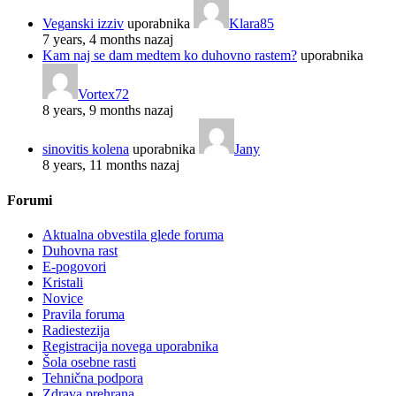
Veganski izziv
uporabnika
Klara85
7 years, 4 months nazaj
Kam naj se dam medtem ko duhovno rastem?
uporabnika
Vortex72
8 years, 9 months nazaj
sinovitis kolena
uporabnika
Jany
8 years, 11 months nazaj
Forumi
Aktualna obvestila glede foruma
Duhovna rast
E-pogovori
Kristali
Novice
Pravila foruma
Radiestezija
Registracija novega uporabnika
Šola osebne rasti
Tehnična podpora
Zdrava prehrana