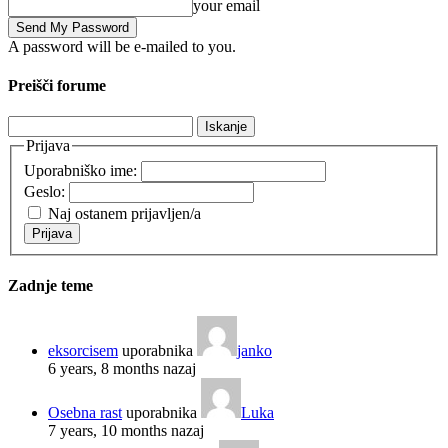
your email
A password will be e-mailed to you.
Preišči forume
Išči:
Prijava
Uporabniško ime:
Geslo:
Naj ostanem prijavljen/a
Prijava
Zadnje teme
eksorcisem
uporabnika
janko
6 years, 8 months nazaj
Osebna rast
uporabnika
Luka
7 years, 10 months nazaj