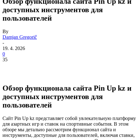
Обзор функционала сайта Pin Up kz и
доступных инструментов для
пользователей
By
Damjan Gregorič
-
19. 4. 2026
0
35
Обзор функционала сайта Pin Up kz и
доступных инструментов для
пользователей
Сайт Pin Up kz представляет собой увлекательную платформу
для азартных игр и ставок на спортивные события. В этом
обзоре мы детально рассмотрим функционал сайта и
инструменты, доступные для пользователей, включая ставки,