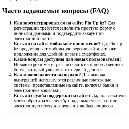
Часто задаваемые вопросы (FAQ)
Как зарегистрироваться на сайте Pin Up kz?
Для
регистрации требуется заполнить простую форму с
личными данными и подтвердить аккаунт по
электронной почте.
Есть ли на сайте мобильное приложение?
Да, Pin Up
kz предоставляет мобильную версию сайта, а также
приложение для удобной игры на смартфонах.
Какие бонусы доступны для новых пользователей?
Новые игроки могут рассчитывать на приветственный
бонус, который увеличит их первый депозит.
Как можно вывести выигрыш?
Для вывода
выигрышей используются различные платежные
системы, представленные на сайте, включая банки и
электронные кошельки.
Есть ли служба поддержки на сайте?
Да, пользователи
могут обратиться в службу поддержки через чат или
электронную почту для решения любых вопросов.