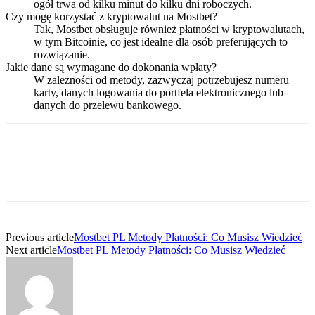
ogół trwa od kilku minut do kilku dni roboczych.
Czy mogę korzystać z kryptowalut na Mostbet?
Tak, Mostbet obsługuje również płatności w kryptowalutach,
w tym Bitcoinie, co jest idealne dla osób preferujących to
rozwiązanie.
Jakie dane są wymagane do dokonania wpłaty?
W zależności od metody, zazwyczaj potrzebujesz numeru
karty, danych logowania do portfela elektronicznego lub
danych do przelewu bankowego.
Previous article
Mostbet PL Metody Płatności: Co Musisz Wiedzieć
Next article
Mostbet PL Metody Płatności: Co Musisz Wiedzieć