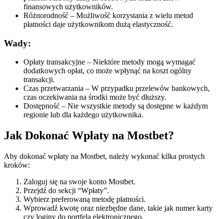
finansowych użytkowników.
Różnorodność – Możliwość korzystania z wielu metod
płatności daje użytkownikom dużą elastyczność.
Wady:
Opłaty transakcyjne – Niektóre metody mogą wymagać
dodatkowych opłat, co może wpłynąć na koszt ogólny
transakcji.
Czas przetwarzania – W przypadku przelewów bankowych,
czas oczekiwania na środki może być dłuższy.
Dostępność – Nie wszystkie metody są dostępne w każdym
regionie lub dla każdego użytkownika.
Jak Dokonać Wpłaty na Mostbet?
Aby dokonać wpłaty na Mostbet, należy wykonać kilka prostych
kroków:
Zaloguj się na swoje konto Mostbet.
Przejdź do sekcji “Wpłaty”.
Wybierz preferowaną metodę płatności.
Wprowadź kwotę oraz niezbędne dane, takie jak numer karty
czy loginy do portfela elektronicznego.