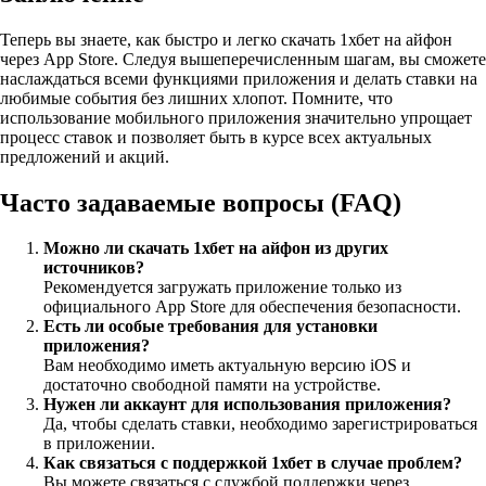
Теперь вы знаете, как быстро и легко скачать 1хбет на айфон
через App Store. Следуя вышеперечисленным шагам, вы сможете
наслаждаться всеми функциями приложения и делать ставки на
любимые события без лишних хлопот. Помните, что
использование мобильного приложения значительно упрощает
процесс ставок и позволяет быть в курсе всех актуальных
предложений и акций.
Часто задаваемые вопросы (FAQ)
Можно ли скачать 1хбет на айфон из других
источников?
Рекомендуется загружать приложение только из
официального App Store для обеспечения безопасности.
Есть ли особые требования для установки
приложения?
Вам необходимо иметь актуальную версию iOS и
достаточно свободной памяти на устройстве.
Нужен ли аккаунт для использования приложения?
Да, чтобы сделать ставки, необходимо зарегистрироваться
в приложении.
Как связаться с поддержкой 1хбет в случае проблем?
Вы можете связаться с службой поддержки через