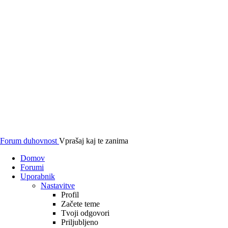
Forum duhovnost
Vprašaj kaj te zanima
Domov
Forumi
Uporabnik
Nastavitve
Profil
Začete teme
Tvoji odgovori
Priljubljeno