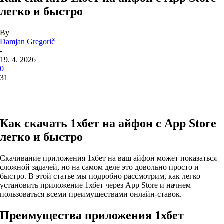
легко и быстро
By
Damjan Gregorič
-
19. 4. 2026
0
31
Как скачать 1хбет на айфон с App Store
легко и быстро
Скачивание приложения 1хбет на ваш айфон может показаться
сложной задачей, но на самом деле это довольно просто и
быстро. В этой статье мы подробно рассмотрим, как легко
установить приложение 1хбет через App Store и начнем
пользоваться всеми преимуществами онлайн-ставок.
Преимущества приложения 1хбет