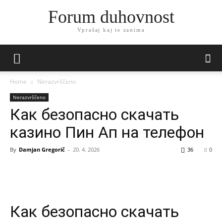
Forum duhovnost
Vprašaj kaj te zanima
Home
Nerazvrščeno
Nerazvrščeno
Как безопасно скачать
казино Пин Ап на телефон
By
Damjan Gregorič
-
20. 4. 2026
36
0
Как безопасно скачать