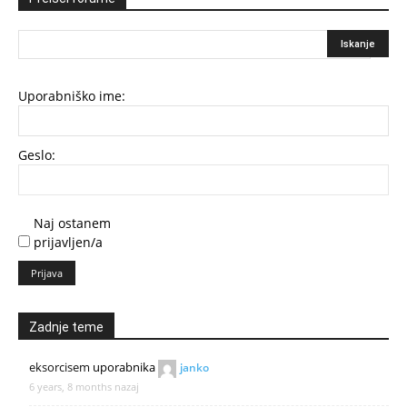
Uporabniško ime:
Geslo:
Naj ostanem
prijavljen/a
Prijava
Zadnje teme
eksorcisem
uporabnika
janko
6 years, 8 months nazaj