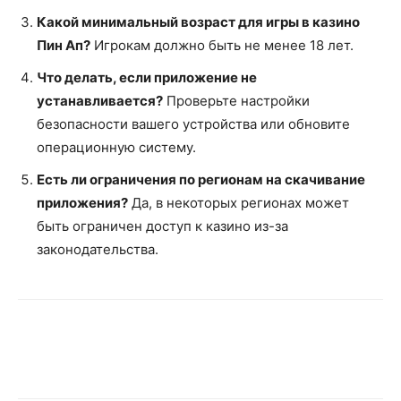
Какой минимальный возраст для игры в казино
Пин Ап?
Игрокам должно быть не менее 18 лет.
Что делать, если приложение не
устанавливается?
Проверьте настройки
безопасности вашего устройства или обновите
операционную систему.
Есть ли ограничения по регионам на скачивание
приложения?
Да, в некоторых регионах может
быть ограничен доступ к казино из-за
законодательства.