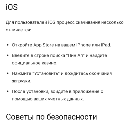
iOS
Для пользователей iOS процесс скачивания несколько
отличается:
Откройте App Store на вашем iPhone или iPad.
Введите в строке поиска “Пин Ап” и найдите
официальное казино.
Нажмите “Установить” и дождитесь окончания
загрузки.
После установки, войдите в приложение с
помощью ваших учетных данных.
Советы по безопасности