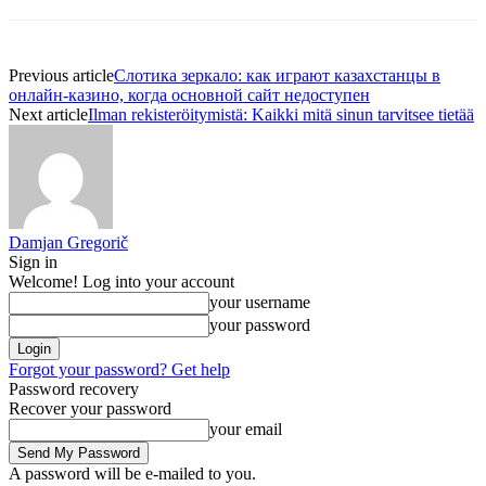
Previous article
Слотика зеркало: как играют казахстанцы в
онлайн‑казино, когда основной сайт недоступен
Next article
Ilman rekisteröitymistä: Kaikki mitä sinun tarvitsee tietää
Damjan Gregorič
Sign in
Welcome! Log into your account
your username
your password
Forgot your password? Get help
Password recovery
Recover your password
your email
A password will be e-mailed to you.