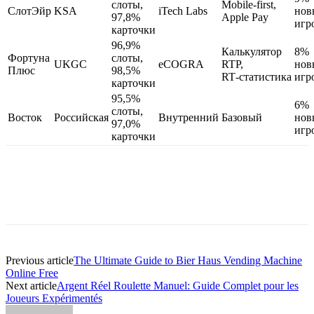
слоты,
Mobile‑first,
СлотЭйр
KSA
iTech Labs
нов
97,8%
Apple Pay
игр
карточки
96,9%
Калькулятор
8%
Фортуна
слоты,
UKGC
eCOGRA
RTP,
нов
Плюс
98,5%
RT‑статистика
игр
карточки
95,5%
6%
слоты,
Восток
Российская
Внутренний
Базовый
нов
97,0%
игр
карточки
Previous article
The Ultimate Guide to Bier Haus Vending Machine
Online Free
Next article
Argent Réel Roulette Manuel: Guide Complet pour les
Joueurs Expérimentés