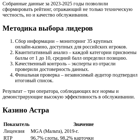
Собранные данные за 2023‑2025 годы позволили
сформировать рейтинг, отражающий не только техническую
честность, но и качество обслуживания.
Методика выбора лидеров
Сбор информации – мониторинг 35 крупных
онлайн‑казино, доступных для российских игроков.
Квантитативный анализ – каждой категории присвоены
баллы от 1 до 10, средний балл определил позицию.
Качественный контроль – эксперты из отрасли
проверили достоверность данных.
Финальная проверка – независимый аудитор подтвердил
итоговый список.
Результат – три оператора, соблюдающих все нормы и
демонстрирующие высокую эффективность в обслуживании.
Казино Астра
Показатель
Значение
Лицензия
MGA (Мальта), 2019‑г.
RTP
96,7% слоты, 98,2% карточки