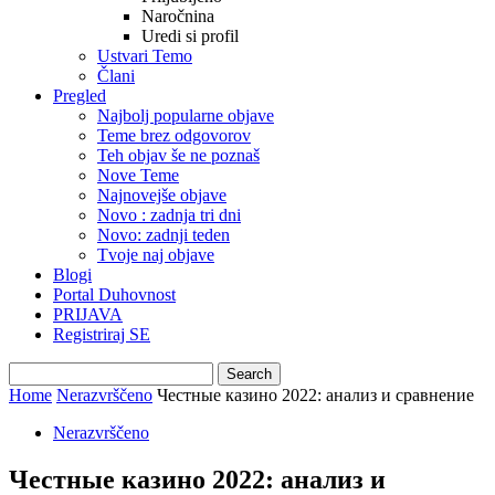
Naročnina
Uredi si profil
Ustvari Temo
Člani
Pregled
Najbolj popularne objave
Teme brez odgovorov
Teh objav še ne poznaš
Nove Teme
Najnovejše objave
Novo : zadnja tri dni
Novo: zadnji teden
Tvoje naj objave
Blogi
Portal Duhovnost
PRIJAVA
Registriraj SE
Home
Nerazvrščeno
Честные казино 2022: анализ и сравнение
Nerazvrščeno
Честные казино 2022: анализ и