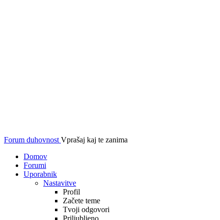
Forum duhovnost
Vprašaj kaj te zanima
Domov
Forumi
Uporabnik
Nastavitve
Profil
Začete teme
Tvoji odgovori
Priljubljeno